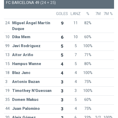
FC BARCELONA 49
(24 + 25)
GOLES
LANZ
%
7M
7M %
24
Miguel Ángel Martín
9
11
82%
Duque
10
Dika Mem
6
10
60%
99
Javi Rodriguez
5
5
100%
13
Aitor Ariño
5
7
71%
15
Hampus Wanne
4
5
80%
18
Blaz Janc
4
4
100%
3
Antonio Bazan
3
4
75%
19
Timothey N'Guessan
3
3
100%
35
Domen Makuc
3
5
60%
44
Juan Palomino
3
4
75%
20
Aleix Gómez
2
6
33%
2/2
100%