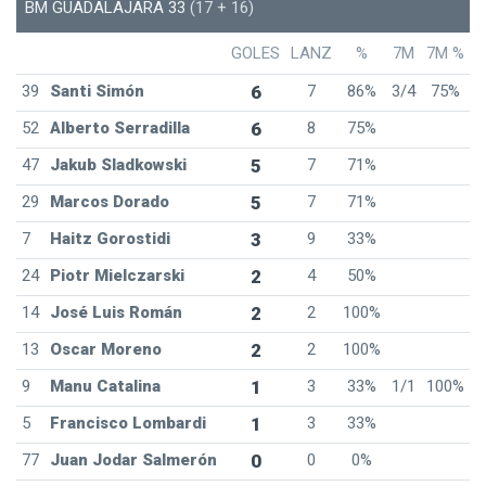
BM GUADALAJARA 33
(17 + 16)
GOLES
LANZ
%
7M
7M %
39
Santi Simón
6
7
86%
3/4
75%
52
Alberto Serradilla
6
8
75%
47
Jakub Sladkowski
5
7
71%
29
Marcos Dorado
5
7
71%
7
Haitz Gorostidi
3
9
33%
24
Piotr Mielczarski
2
4
50%
14
José Luis Román
2
2
100%
13
Oscar Moreno
2
2
100%
9
Manu Catalina
1
3
33%
1/1
100%
5
Francisco Lombardi
1
3
33%
77
Juan Jodar Salmerón
0
0
0%