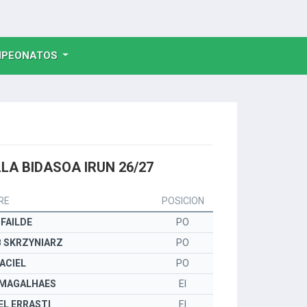
NT)
PEONATOS
LA BIDASOA IRUN 26/27
RE
POSICION
 FAILDE
PO
 SKRZYNIARZ
PO
ACIEL
PO
 MAGALHAES
EI
L ERRASTI
EI