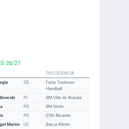
S 26/27
PROCEDENCIA
egia
CE
Fenix Toulouse
Handball
dkowski
PI
BM Villa de Aranda
ga
PO
BM Sinfin
de
PO
EON Alicante
gel Martín
LD
Barça Atletic