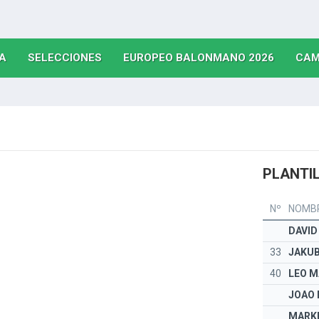
(CURRENT)
(CURRENT)
(CURRE
A
SELECCIONES
EUROPEO BALONMANO 2026
CAM
PLANTIL
Nº
NOMB
DAVID
33
JAKUB
40
LEO M
JOAO
MARKE