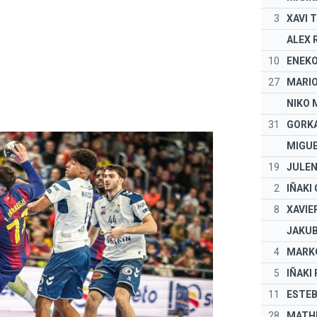
3
XAVI 
ALEX 
10
ENEK
27
MARIO
NIKO 
31
GORKA
MIGUE
19
JULEN
2
IÑAKI
8
XAVIE
JAKUB
4
MARKO
5
IÑAKI
11
ESTEB
28
MATHE