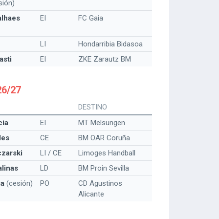
sión)
lhaes
EI
FC Gaia
LI
Hondarribia Bidasoa
asti
EI
ZKE Zarautz BM
6/27
DESTINO
cia
EI
MT Melsungen
les
CE
BM OAR Coruña
czarski
LI / CE
Limoges Handball
linas
LD
BM Proin Sevilla
ga
(cesión)
PO
CD Agustinos
Alicante