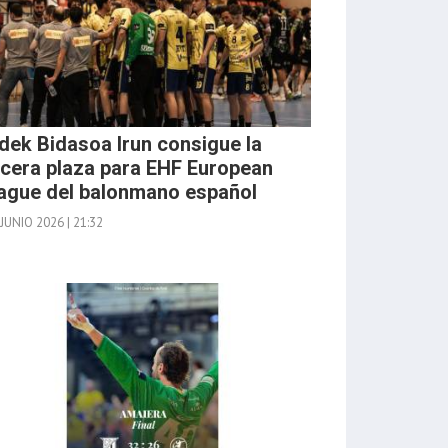
udek Bidasoa Irun consigue la
rcera plaza para EHF European
ague del balonmano español
JUNIO 2026 | 21:32