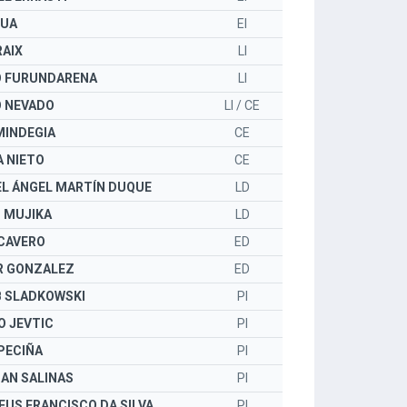
TUA
EI
RAIX
LI
O FURUNDARENA
LI
 NEVADO
LI / CE
MINDEGIA
CE
 NIETO
CE
L ÁNGEL MARTÍN DUQUE
LD
 MUJIKA
LD
 CAVERO
ED
R GONZALEZ
ED
 SLADKOWSKI
PI
 JEVTIC
PI
 PECIÑA
PI
AN SALINAS
PI
US FRANCISCO DA SILVA
PI