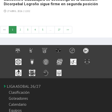
Dicorpebal Logroño sigue firme en segunda posición
27 ABRIL 2026 | 12:02
<<
1
2
3
4
5
…
27
>>
LIGA ASOBAL 26/27
Clasificación
Goleadores
Calendario
Equipos