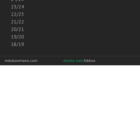
23/24
22/23
21/22
20/21
19/20
18/19
mibalonmano.com
diseño web
Kibbox