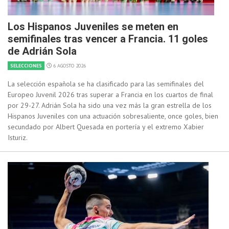
Los Hispanos Juveniles se meten en
semifinales tras vencer a Francia. 11 goles
de Adrián Sola
SELECCIONES
6 AGOSTO 2026
La selección española se ha clasificado para las semifinales del
Europeo Juvenil 2026 tras superar a Francia en los cuartos de final
por 29-27. Adrián Sola ha sido una vez más la gran estrella de los
Hispanos Juveniles con una actuación sobresaliente, once goles, bien
secundado por Albert Quesada en portería y el extremo Xabier
Isturiz.