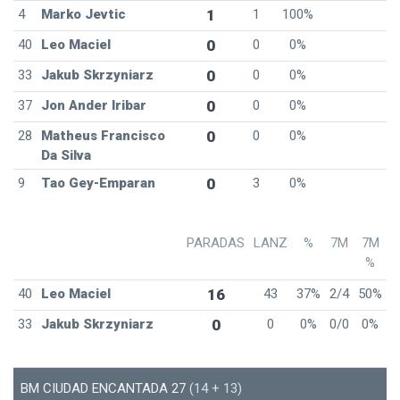
4
Marko Jevtic
1
1
100%
40
Leo Maciel
0
0
0%
33
Jakub Skrzyniarz
0
0
0%
37
Jon Ander Iribar
0
0
0%
28
Matheus Francisco
0
0
0%
Da Silva
9
Tao Gey-Emparan
0
3
0%
PARADAS
LANZ
%
7M
7M
%
40
Leo Maciel
16
43
37%
2/4
50%
33
Jakub Skrzyniarz
0
0
0%
0/0
0%
BM CIUDAD ENCANTADA 27
(14 + 13)