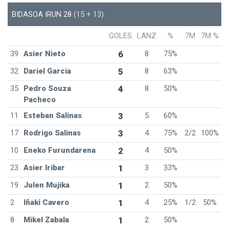
BIDASOA IRUN 28
(15 + 13)
GOLES
LANZ
%
7M
7M %
39
Asier Nieto
6
8
75%
32
Dariel Garcia
5
8
63%
35
Pedro Souza
4
8
50%
Pacheco
11
Esteban Salinas
3
5
60%
17
Rodrigo Salinas
3
4
75%
2/2
100%
10
Eneko Furundarena
2
4
50%
23
Asier Iribar
1
3
33%
19
Julen Mujika
1
2
50%
2
Iñaki Cavero
1
4
25%
1/2
50%
8
Mikel Zabala
1
2
50%