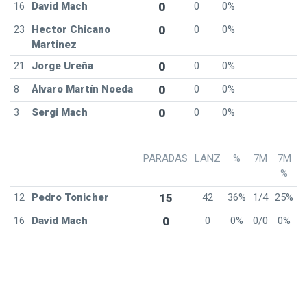
16
David Mach
0
0
0%
23
Hector Chicano
0
0
0%
Martinez
21
Jorge Ureña
0
0
0%
8
Álvaro Martín Noeda
0
0
0%
3
Sergi Mach
0
0
0%
PARADAS
LANZ
%
7M
7M
%
12
Pedro Tonicher
15
42
36%
1/4
25%
16
David Mach
0
0
0%
0/0
0%