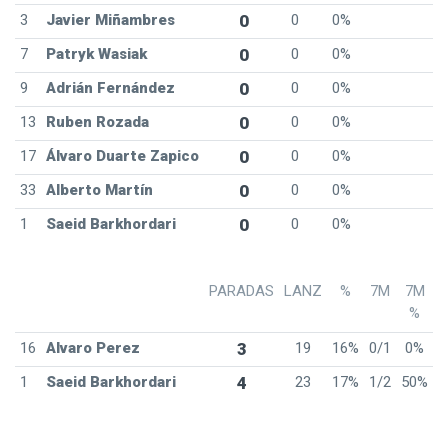
3
Javier Miñambres
0
0
0%
7
Patryk Wasiak
0
0
0%
9
Adrián Fernández
0
0
0%
13
Ruben Rozada
0
0
0%
17
Álvaro Duarte Zapico
0
0
0%
33
Alberto Martín
0
0
0%
1
Saeid Barkhordari
0
0
0%
PARADAS
LANZ
%
7M
7M
%
16
Alvaro Perez
3
19
16%
0/1
0%
1
Saeid Barkhordari
4
23
17%
1/2
50%