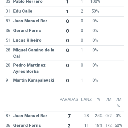
33
Pablo Herrero
1
1
100%
31
Edu Calle
1
2
50%
87
Juan Manuel Bar
0
0
0%
36
Gerard Forns
0
0
0%
51
Lucas Ribeiro
0
0
0%
28
Miguel Camino de la
0
1
0%
Cal
20
Pedro Martinez
0
0
0%
Ayres Borba
9
Martin Karapalevski
0
1
0%
PARADAS
LANZ
%
7M
7M
%
87
Juan Manuel Bar
7
28
25%
0/2
0%
36
Gerard Forns
2
11
18%
1/2
50%