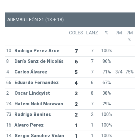
ADEMAR LEÓN 31
(13 + 18)
GOLES
LANZ
%
7M
7M
%
10
Rodrigo Perez Arce
7
7
100%
8
Darío Sanz de Nicolás
6
7
86%
4
Carlos Álvarez
5
7
71%
3/4
75%
66
Eduardo Fernandez
4
6
67%
2
Oscar Lindqvist
3
8
38%
24
Hatem Nabil Marawan
2
7
29%
73
Rodrigo Benites
2
2
100%
16
Alvaro Perez
1
1
100%
14
Sergio Sanchez Vidán
1
1
100%