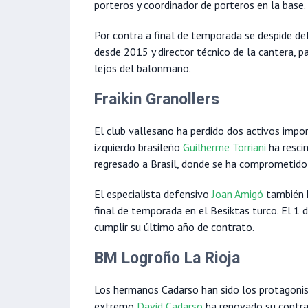
porteros y coordinador de porteros en la base.
Por contra a final de temporada se despide de
desde 2015 y director técnico de la cantera, 
lejos del balonmano.
Fraikin Granollers
El club vallesano ha perdido dos activos impo
izquierdo brasileño
Guilherme Torriani
ha resci
regresado a Brasil, donde se ha comprometido
El especialista defensivo
Joan Amigó
también h
final de temporada en el Besiktas turco. El 1 d
cumplir su último año de contrato.
BM Logroño La Rioja
Los hermanos Cadarso han sido los protagonista
extremo
David Cadarso
ha renovado su contr