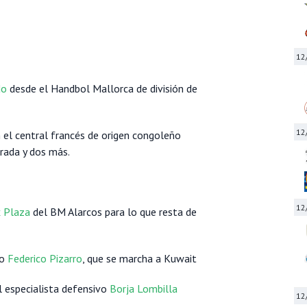
12
do
desde el Handbol Mallorca de división de
12
 el central francés de origen congoleño
rada y dos más.
12
x Plaza
del BM Alarcos para lo que resta de
no
Federico Pizarro
, que se marcha a Kuwait
 especialista defensivo
Borja Lombilla
12