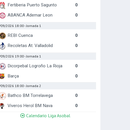
Fertiberia Puerto Sagunto
0
ABANCA Ademar Leon
0
/09/2026 18:00
- Jornada 1
REBI Cuenca
0
Recoletas At. Valladolid
0
/09/2026 19:00
- Jornada 1
Dicorpebal Logroño La Rioja
0
Barça
0
/09/2026 18:00
- Jornada 2
Bathco BM Torrelavega
0
Viveros Herol BM Nava
0
Calendario Liga Asobal