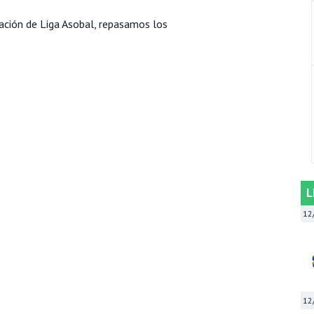
cación de Liga Asobal, repasamos los
L
12
12