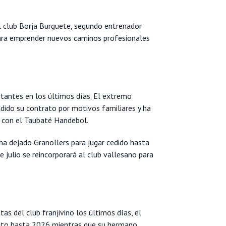
l club Borja Burguete, segundo entrenador
para emprender nuevos caminos profesionales
rtantes en los últimos días. El extremo
ndido su contrato por motivos familiares y ha
 con el Taubaté Handebol.
a dejado Granollers para jugar cedido hasta
e julio se reincorporará al club vallesano para
s del club franjivino los últimos días, el
ato hasta 2026 mientras que su hermano