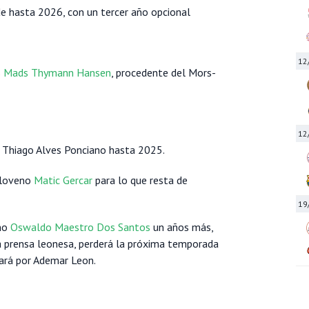
e hasta 2026, con un tercer año opcional
12
s
Mads Thymann Hansen
, procedente del Mors-
12
 Thiago Alves Ponciano hasta 2025.
esloveno
Matic Gercar
para lo que resta de
19
eño
Oswaldo Maestro Dos Santos
un años más,
la prensa leonesa, perderá la próxima temporada
hará por Ademar Leon.