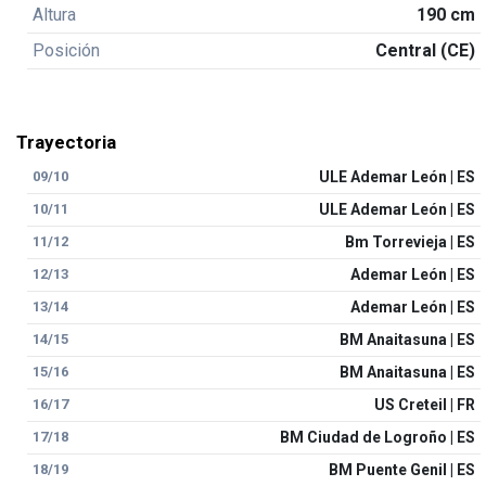
Altura
190 cm
Posición
Central (CE)
Trayectoria
09/10
ULE Ademar León | ES
10/11
ULE Ademar León | ES
11/12
Bm Torrevieja | ES
12/13
Ademar León | ES
13/14
Ademar León | ES
14/15
BM Anaitasuna | ES
15/16
BM Anaitasuna | ES
16/17
US Creteil | FR
17/18
BM Ciudad de Logroño | ES
18/19
BM Puente Genil | ES