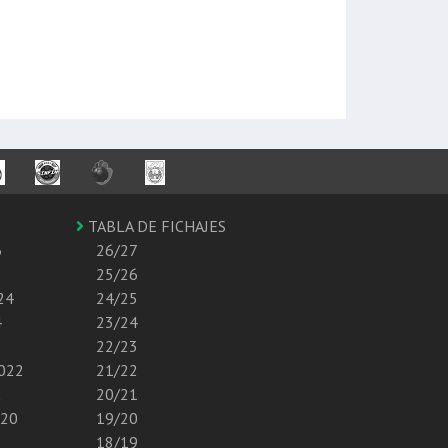
TABLA DE FICHAJES
6
26/27
25/26
24
24/25
4
23/24
22/23
2022
21/22
2
20/21
020
19/20
18/19