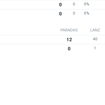
0
0%
0
0
0%
0
PARADAS
LANZ
40
12
1
0