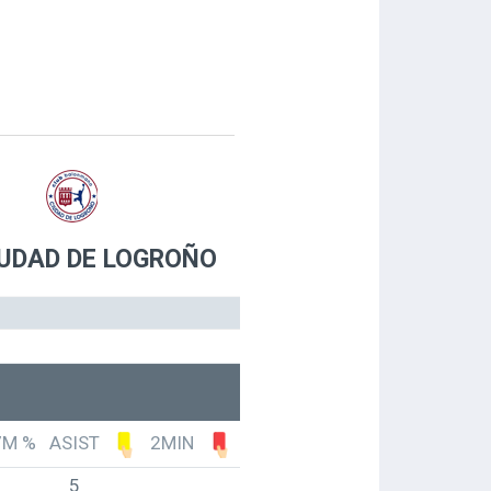
IUDAD DE LOGROÑO
7M %
ASIST
2MIN
5