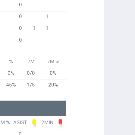
0
0
1
0
1
1
0
%
7M
7M %
0%
0/0
0%
45%
1/5
20%
7M %
ASIST
2MIN
0