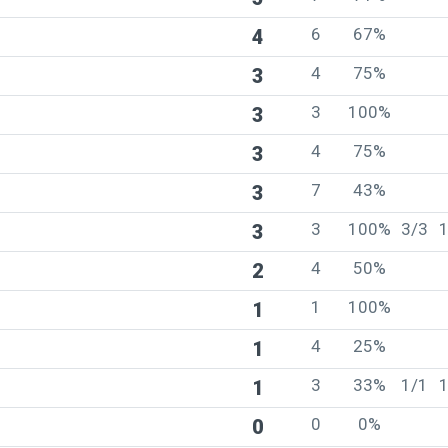
6
67%
4
4
75%
3
3
100%
3
4
75%
3
7
43%
3
3
100%
3/3
3
4
50%
2
1
100%
1
4
25%
1
3
33%
1/1
1
0
0%
0