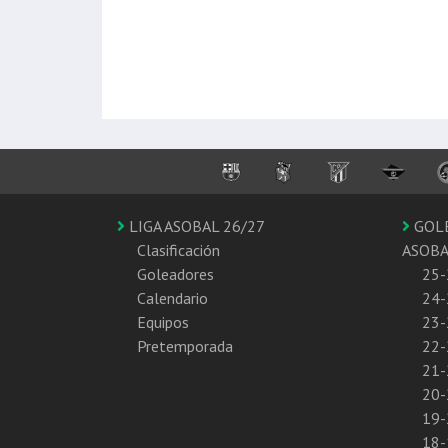
LIGA ASOBAL 26/27
GOL
Clasificación
ASOB
Goleadores
25-
Calendario
24-
Equipos
23-
Pretemporada
22-
21-
20-
19-
18-