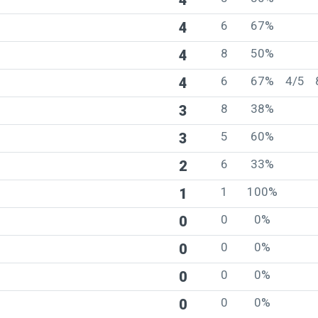
4
6
67%
4
8
50%
4
6
67%
4/5
4
8
38%
3
5
60%
3
6
33%
2
1
100%
1
0
0%
0
0
0%
0
0
0%
0
0
0%
0