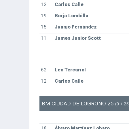
12
Carlos Calle
19
Borja Lombilla
15
Juanjo Fernández
11
James Junior Scott
62
Leo Tercariol
12
Carlos Calle
BM CIUDAD DE LOGROÑO 25
(0 + 25
18
Álvaro Martínez Lobato