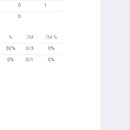
0
1
0
%
7M
7M %
30%
0/3
0%
0%
0/1
0%