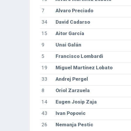
7
Alvaro Preciado
34
David Cadarso
15
Aitor García
9
Unai Galán
5
Francisco Lombardi
19
Miguel Martínez Lobato
33
Andrej Pergel
8
Oriol Zarzuela
14
Eugen Josip Zaja
43
Ivan Popovic
26
Nemanja Pestic