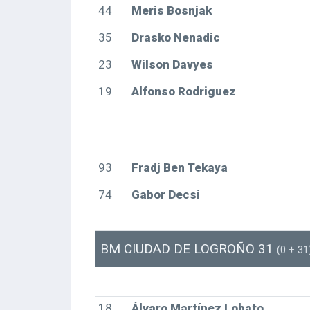
44
Meris Bosnjak
35
Drasko Nenadic
23
Wilson Davyes
19
Alfonso Rodriguez
93
Fradj Ben Tekaya
74
Gabor Decsi
BM CIUDAD DE LOGROÑO 31
(0 + 31
18
Álvaro Martínez Lobato