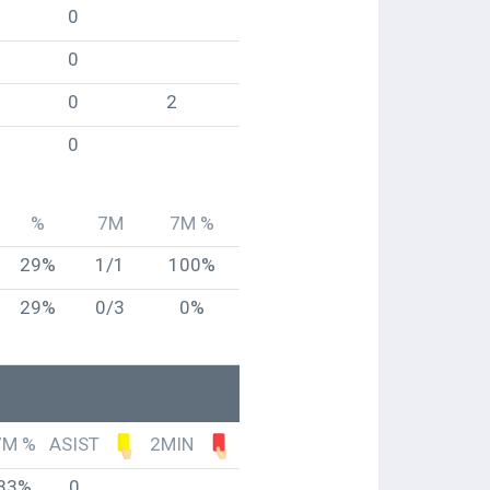
0
0
0
2
0
%
7M
7M %
29%
1/1
100%
29%
0/3
0%
7M %
ASIST
2MIN
33%
0