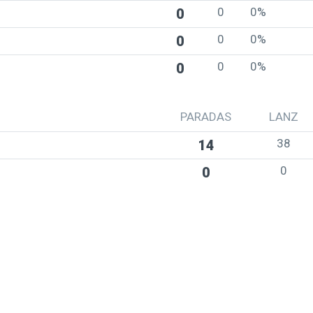
0
0%
0
0
0%
0
0
0%
0
PARADAS
LANZ
38
14
0
0