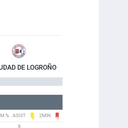
IUDAD DE LOGROÑO
7M %
ASIST
2MIN
3