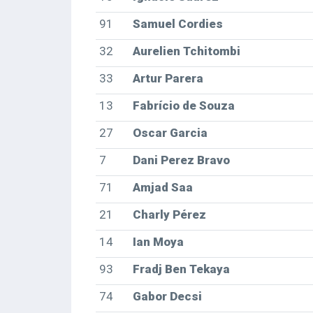
91
Samuel Cordies
32
Aurelien Tchitombi
33
Artur Parera
13
Fabrício de Souza
27
Oscar Garcia
7
Dani Perez Bravo
71
Amjad Saa
21
Charly Pérez
14
Ian Moya
93
Fradj Ben Tekaya
74
Gabor Decsi