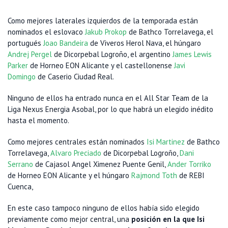
Como mejores laterales izquierdos de la temporada están
nominados el eslovaco
Jakub Prokop
de Bathco Torrelavega, el
portugués
Joao Bandeira
de Viveros Herol Nava, el húngaro
Andrej Pergel
de Dicorpebal Logroño, el argentino
James Lewis
Parker
de Horneo EON Alicante y el castellonense
Javi
Domingo
de Caserio Ciudad Real.
Ninguno de ellos ha entrado nunca en el All Star Team de la
Liga Nexus Energia Asobal, por lo que habrá un elegido inédito
hasta el momento.
Como mejores centrales están nominados
Isi Martinez
de Bathco
Torrelavega,
Alvaro Preciado
de Dicorpebal Logroño,
Dani
Serrano
de Cajasol Angel Ximenez Puente Genil,
Ander Torriko
de Horneo EON Alicante y el húngaro
Rajmond Toth
de REBI
Cuenca,
En este caso tampoco ninguno de ellos había sido elegido
previamente como mejor central, una
posición en la que Isi