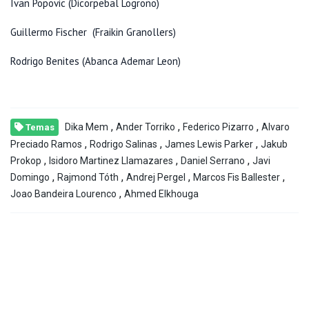
Ivan Popovic (Dicorpebal Logroño)
Guillermo Fischer (Fraikin Granollers)
Rodrigo Benites (Abanca Ademar Leon)
,
,
,
Dika Mem
Ander Torriko
Federico Pizarro
Alvaro
Temas
,
,
,
Preciado Ramos
Rodrigo Salinas
James Lewis Parker
Jakub
,
,
,
Prokop
Isidoro Martinez Llamazares
Daniel Serrano
Javi
,
,
,
,
Domingo
Rajmond Tóth
Andrej Pergel
Marcos Fis Ballester
,
Joao Bandeira Lourenco
Ahmed Elkhouga