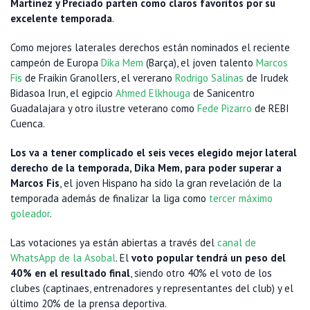
Martinez y Preciado parten como claros favoritos por su
excelente temporada
.
Como mejores laterales derechos están nominados el reciente
campeón de Europa
Dika Mem
(Barça), el joven talento
Marcos
Fis
de Fraikin Granollers, el vererano
Rodrigo Salinas
de Irudek
Bidasoa Irun, el egipcio
Ahmed Elkhouga
de Sanicentro
Guadalajara y otro ilustre veterano como
Fede Pizarro
de REBI
Cuenca.
Los va a tener complicado el seis veces elegido mejor lateral
derecho de la temporada, Dika Mem, para poder superar a
Marcos Fis
, el joven Hispano ha sido la gran revelación de la
temporada además de finalizar la liga como
tercer máximo
goleador
.
Las votaciones ya están abiertas a través del
canal de
WhatsApp de la Asobal
. El
voto popular tendrá un peso del
40% en el resultado final
, siendo otro 40% el voto de los
clubes (captinaes, entrenadores y representantes del club) y el
último 20% de la prensa deportiva.