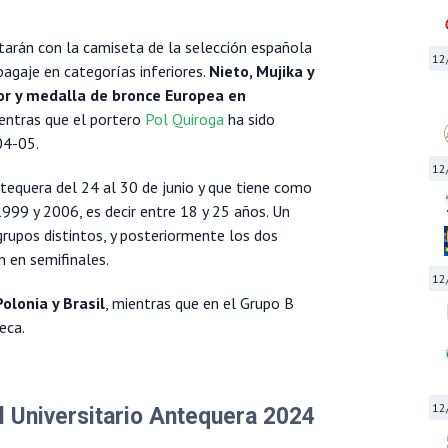
tarán con la camiseta de la selección española
12
agaje en categorías inferiores.
Nieto, Mujika y
or y medalla de bronce Europea en
entras que el portero
Pol Quiroga
ha sido
04-05.
12
ntequera del 24 al 30 de junio y que tiene como
1999 y 2006, es decir entre 18 y 25 años. Un
grupos distintos, y posteriormente los dos
n en semifinales.
12
olonia y Brasil
, mientras que en el Grupo B
eca.
12
l Universitario Antequera 2024