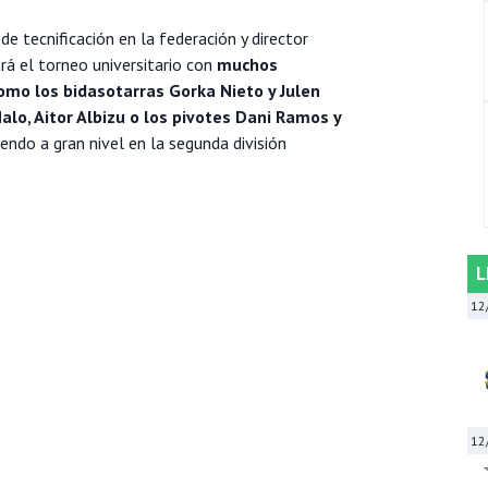
e tecnificación en la federación y director
rá el torneo universitario con
muchos
omo los bidasotarras Gorka Nieto y Julen
alo, Aitor Albizu o los pivotes Dani Ramos y
iendo a gran nivel en la segunda división
L
12
12