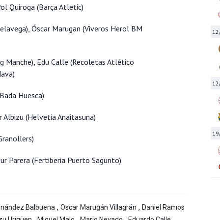
ol Quiroga (Barça Atletic)
relavega), Óscar Marugan (Viveros Herol BM
12
g Manche), Edu Calle (Recoletas Atlético
Nava)
12
(Bada Huesca)
or Albizu (Helvetia Anaitasuna)
19
Granollers)
ur Parera (Fertiberia Puerto Sagunto)
,
,
ernández Balbuena
Oscar Marugán Villagrán
Daniel Ramos
,
,
,
,
zu Urigüen
Miguel Malo
Mario Nevado
Eduardo Calle