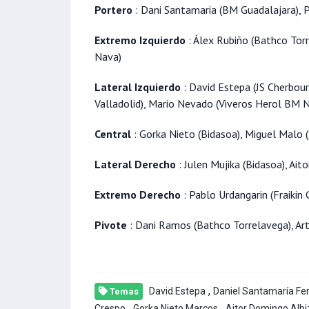
Portero
: Dani Santamaria (BM Guadalajara), P
Extremo Izquierdo
: Álex Rubiño (Bathco Tor
Nava)
Lateral Izquierdo
: David Estepa (JS Cherbour
Valladolid), Mario Nevado (Viveros Herol BM 
Central
: Gorka Nieto (Bidasoa), Miguel Malo 
Lateral Derecho
: Julen Mujika (Bidasoa), Ait
Extremo Derecho
: Pablo Urdangarin (Fraikin 
Pivote
: Dani Ramos (Bathco Torrelavega), Art
,
David Estepa
Daniel Santamaría F
Temas
,
,
Crespo
Gorka Nieto Marcos
Aitor Domingo Albi