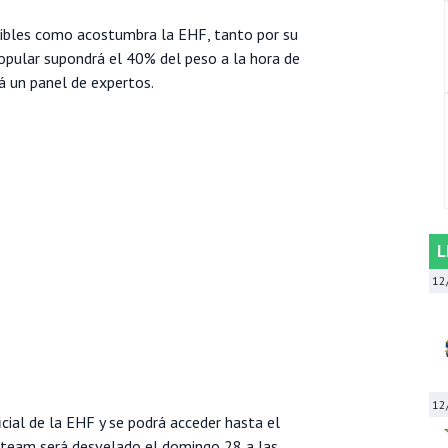
tibles como acostumbra la EHF, tanto por su
opular supondrá el 40% del peso a la hora de
rá un panel de expertos.
L
12
12
icial de la EHF y se podrá acceder hasta el
r team será desvelado el domingo 28 a las