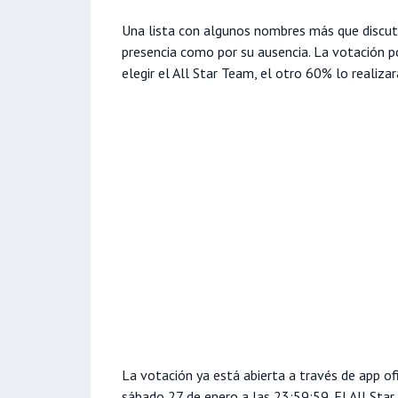
Una lista con algunos nombres más que discu
presencia como por su ausencia. La votación p
elegir el All Star Team, el otro 60% lo realiza
La votación ya está abierta a través de app of
sábado 27 de enero a las 23:59:59. El All Sta