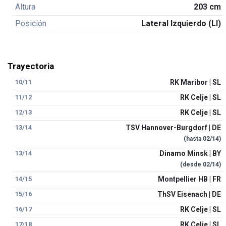
Altura
203 cm
Posición
Lateral Izquierdo (LI)
Trayectoria
10/11
RK Maribor | SL
11/12
RK Celje | SL
12/13
RK Celje | SL
13/14
TSV Hannover-Burgdorf | DE
(hasta
02/14
)
13/14
Dinamo Minsk | BY
(desde
02/14
)
14/15
Montpellier HB | FR
15/16
ThSV Eisenach | DE
16/17
RK Celje | SL
17/18
RK Celje | SL