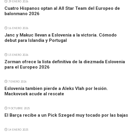
29 ENERO 2026
Cuatro Hispanos optan al All Star Team del Europeo de
balonmano 2026
16 ENERO 2026
Janc y Makuc llevan a Eslovenia a la victoria. Cómodo
debut para Islandia y Portugal
13 ENERO 2026
Zorman ofrece la lista definitiva de la diezmada Eslovenia
para el Europeo 2026
7 ENERO 2026
Eslovenia tambien pierde a Aleks Vlah por lesión.
Mackovsek acude al rescate
9 OCTUBRE 2025
El Barça recibe a un Pick Szeged muy tocado por las bajas
14 ENERO 2025