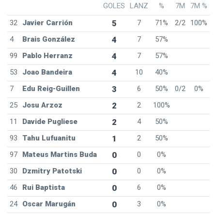
GOLES
LANZ
%
7M
7M %
32
Javier Carrión
5
7
71%
2/2
100%
4
Brais González
4
7
57%
99
Pablo Herranz
4
7
57%
53
Joao Bandeira
4
10
40%
7
Edu Reig-Guillen
3
6
50%
0/2
0%
25
Josu Arzoz
2
2
100%
11
Davide Pugliese
2
4
50%
93
Tahu Lufuanitu
1
2
50%
97
Mateus Martins Buda
0
0
0%
30
Dzmitry Patotski
0
0
0%
46
Rui Baptista
0
6
0%
24
Oscar Marugán
0
3
0%