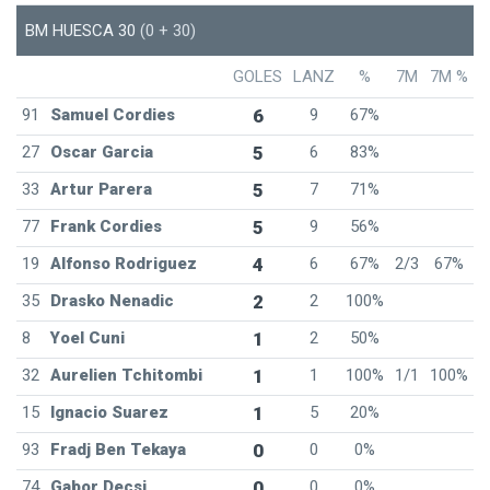
BM HUESCA 30
(0 + 30)
GOLES
LANZ
%
7M
7M %
91
Samuel Cordies
6
9
67%
27
Oscar Garcia
5
6
83%
33
Artur Parera
5
7
71%
77
Frank Cordies
5
9
56%
19
Alfonso Rodriguez
4
6
67%
2/3
67%
35
Drasko Nenadic
2
2
100%
8
Yoel Cuni
1
2
50%
32
Aurelien Tchitombi
1
1
100%
1/1
100%
15
Ignacio Suarez
1
5
20%
93
Fradj Ben Tekaya
0
0
0%
74
Gabor Decsi
0
0
0%