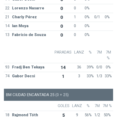
22
Lorenzo Nasarre
0
0
0%
21
Charly Pérez
0
1
0%
0/1
0%
14
Ian Moya
0
0
0%
13
Fabrício de Souza
0
0
0%
PARADAS
LANZ
%
7M
7M
%
93
Fradj Ben Tekaya
14
36
39%
0/0
0%
74
Gabor Decsi
1
3
33%
1/3
33%
BM CIUDAD ENCANTADA 25
(0 + 25)
GOLES
LANZ
%
7M
7M %
18
Rajmond Tóth
5
9
56%
1/2
50%