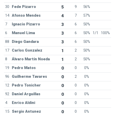
30
Fede Pizarro
5
9
56%
14
Afonso Mendes
4
7
57%
7
Ignacio Pizarro
3
6
50%
6
Manuel Lima
3
6
50%
1/1
100%
88
Diego Gandara
3
6
50%
17
Carlos Gonzalez
1
2
50%
8
Álvaro Martín Noeda
1
2
50%
19
Pedro Matos
0
0
0%
96
Guilherme Tavares
0
2
0%
12
Pedro Tonicher
0
0
0%
92
Daniel Arguillas
0
0
0%
4
Enrico Aldini
0
0
0%
15
Sergio Antunez
0
0
0%