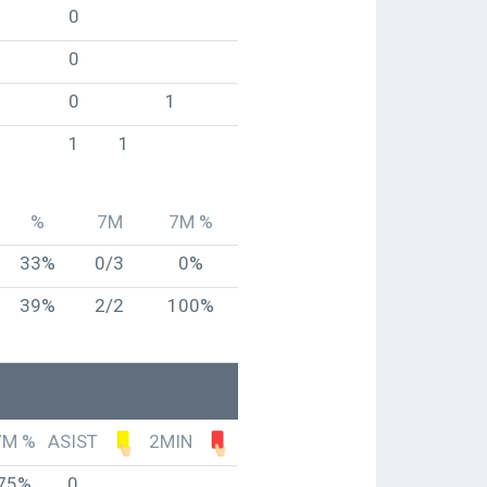
0
0
0
1
1
1
%
7M
7M %
33%
0/3
0%
39%
2/2
100%
7M %
ASIST
2MIN
75%
0