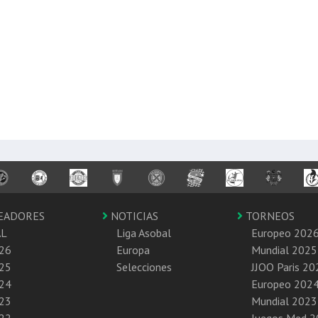
EADORES
NOTICIAS
TORNEOS
AL
Liga Asobal
Europeo 202
26
Europa
Mundial 2025
25
Selecciones
JJOO Paris 20
24
Europeo 202
23
Mundial 2023
22
Juegos Med 