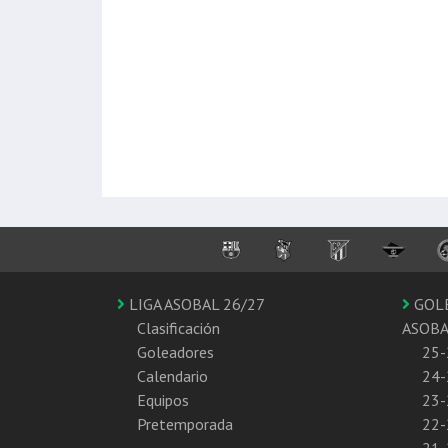
LIGA ASOBAL 26/27
GOL
Clasificación
ASOB
Goleadores
25-
Calendario
24-
Equipos
23-
Pretemporada
22-
21-