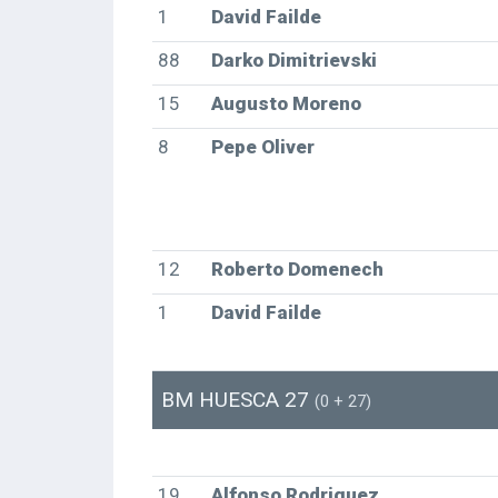
1
David Failde
88
Darko Dimitrievski
15
Augusto Moreno
8
Pepe Oliver
12
Roberto Domenech
1
David Failde
BM HUESCA 27
(0 + 27)
19
Alfonso Rodriguez