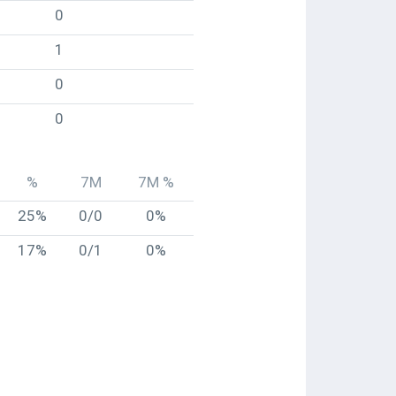
0
1
0
0
%
7M
7M %
25%
0/0
0%
17%
0/1
0%