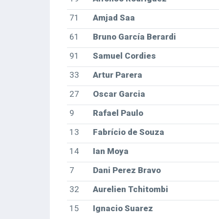
71
Amjad Saa
61
Bruno García Berardi
91
Samuel Cordies
33
Artur Parera
27
Oscar Garcia
9
Rafael Paulo
13
Fabrício de Souza
14
Ian Moya
7
Dani Perez Bravo
32
Aurelien Tchitombi
15
Ignacio Suarez