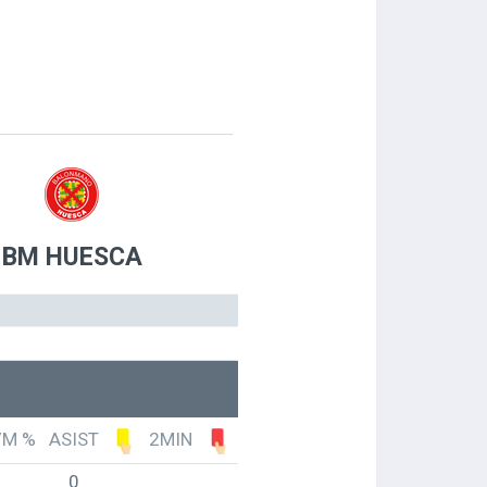
BM HUESCA
7M %
ASIST
2MIN
0