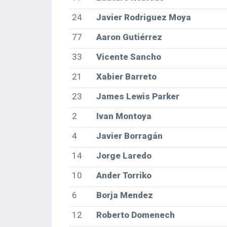
24
Javier Rodriguez Moya
77
Aaron Gutiérrez
33
Vicente Sancho
21
Xabier Barreto
23
James Lewis Parker
2
Ivan Montoya
4
Javier Borragán
14
Jorge Laredo
10
Ander Torriko
6
Borja Mendez
12
Roberto Domenech