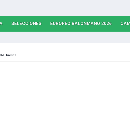
(CURRENT)
(CURRENT)
(CURRE
A
SELECCIONES
EUROPEO BALONMANO 2026
CAM
 BM Huesca