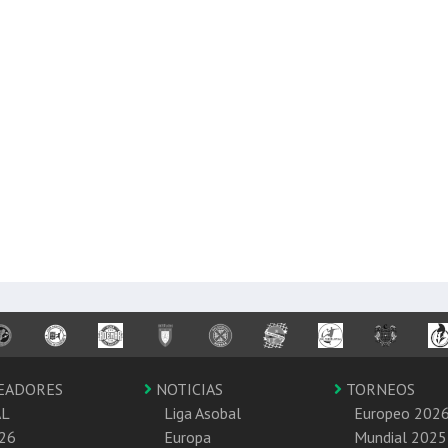
EADORES
NOTICIAS
TORNEOS
AL
Liga Asobal
Europeo 202
26
Europa
Mundial 2025