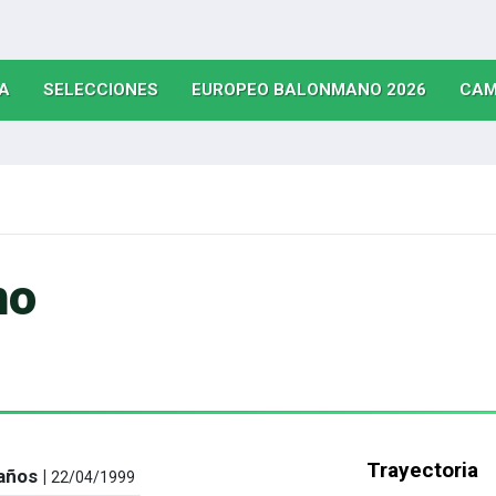
(CURRENT)
(CURRENT)
(CURRE
A
SELECCIONES
EUROPEO BALONMANO 2026
CAM
no
Trayectoria
años |
22/04/1999