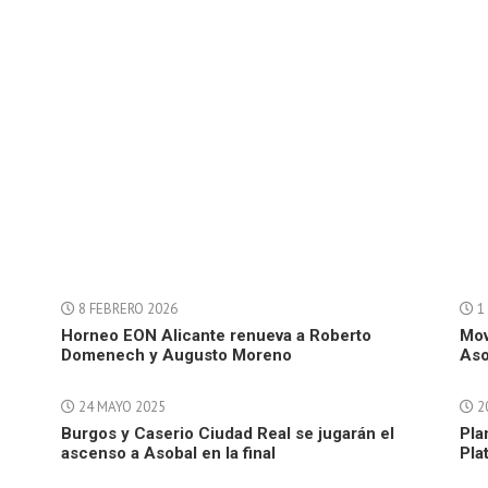
8 FEBRERO 2026
1 
Horneo EON Alicante renueva a Roberto
Mov
Domenech y Augusto Moreno
Aso
24 MAYO 2025
2
Burgos y Caserio Ciudad Real se jugarán el
Pla
ascenso a Asobal en la final
Pla