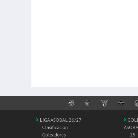
LIGA ASOBAL 26/27
GOL
Clasificación
ASOB
Goleadores
25-