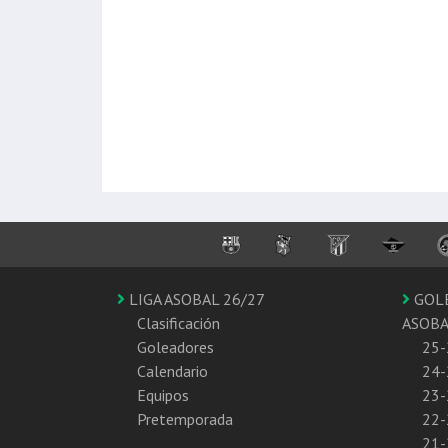
LIGA ASOBAL 26/27
GOL
Clasificación
ASOB
Goleadores
25-
Calendario
24-
Equipos
23-
Pretemporada
22-
21-