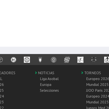
EADORES
NOTICIAS
TORNEOS
AL
Liga Asobal
Europeo 202
26
Europa
Mundial 2025
25
Selecciones
JJOO Paris 20
24
Europeo 202
23
Mundial 2023
22
Juegos Med 