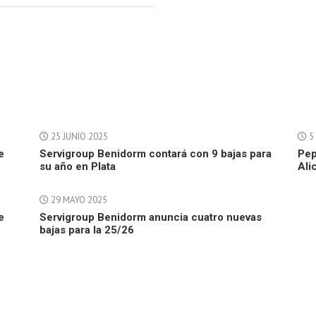
25 JUNIO 2025
5
e
Servigroup Benidorm contará con 9 bajas para
Pep
su año en Plata
Ali
29 MAYO 2025
e
Servigroup Benidorm anuncia cuatro nuevas
bajas para la 25/26