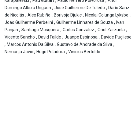
,
,
,
Karapalevski
Pau Guitart
Pablo Herrero Polvorosa
Aitor
,
,
Domingo Albizu Urigüen
Jose Guilherme De Toledo
Darío Sanz
,
,
,
,
de Nicolás
Alex Rubiño
Borivoje Djukic
Nicolai Colunga Lyksbo
,
,
Joao Guilherme Perbelini
Guilherme Linhares de Souza
Ivan
,
,
,
,
Panjan
Santiago Mosquera
Carlos Gonzalez
Oriol Zarzuela
,
,
,
Vicente Sancho
David Failde
Juanpe Espinosa
Davide Pugliese
,
,
,
Marcos Antonio Da Silva
Gustavo de Andrade da Silva
,
,
Nemanja Jovic
Hugo Poladura
Vinicius Bertoldo