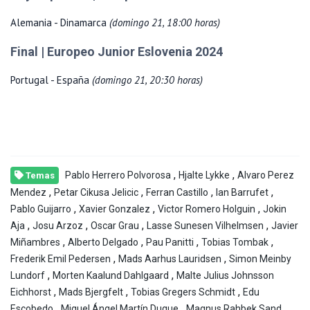
Alemania - Dinamarca
(domingo 21, 18:00 horas)
Final | Europeo Junior Eslovenia 2024
Portugal - España
(domingo 21, 20:30 horas)
,
,
Pablo Herrero Polvorosa
Hjalte Lykke
Alvaro Perez
Temas
,
,
,
,
Mendez
Petar Cikusa Jelicic
Ferran Castillo
Ian Barrufet
,
,
,
Pablo Guijarro
Xavier Gonzalez
Victor Romero Holguin
Jokin
,
,
,
,
Aja
Josu Arzoz
Oscar Grau
Lasse Sunesen Vilhelmsen
Javier
,
,
,
,
Miñambres
Alberto Delgado
Pau Panitti
Tobias Tombak
,
,
Frederik Emil Pedersen
Mads Aarhus Lauridsen
Simon Meinby
,
,
Lundorf
Morten Kaalund Dahlgaard
Malte Julius Johnsson
,
,
,
Eichhorst
Mads Bjergfelt
Tobias Gregers Schmidt
Edu
,
,
,
Escobedo
Miguel Ángel Martín Duque
Magnus Rahbek Sand