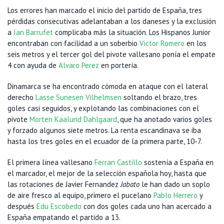
Los errores han marcado el inicio del partido de España, tres
pérdidas consecutivas adelantaban a los daneses y la exclusión
a
Ian Barrufet
complicaba más la situación. Los Hispanos Junior
encontraban con facilidad a un soberbio
Victor Romero
en los
seis metros y el tercer gol del pivote vallesano ponía el empate
4 con ayuda de
Alvaro Perez
en portería.
Dinamarca se ha encontrado cómoda en ataque con el lateral
derecho
Lasse Sunesen Vilhelmsen
soltando el brazo, tres
goles casi seguidos, y explotando las combinaciones con el
pivote
Morten Kaalund Dahlgaard
, que ha anotado varios goles
y forzado algunos siete metros. La renta escandinava se iba
hasta los tres goles en el ecuador de la primera parte, 10-7.
El primera línea vallesano
Ferran Castillo
sostenía a España en
el marcador, el mejor de la selección española hoy, hasta que
las rotaciones de Javier Fernandez
Jabato
le han dado un soplo
de aire fresco al equipo, primero el pucelano
Pablo Herrero
y
después
Edu Escobedo
con dos goles cada uno han acercado a
España empatando el partido a 13.