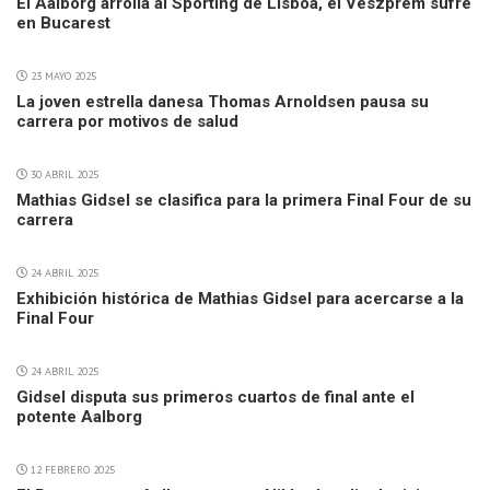
El Aalborg arrolla al Sporting de Lisboa, el Veszprem sufre
en Bucarest
23 MAYO 2025
La joven estrella danesa Thomas Arnoldsen pausa su
carrera por motivos de salud
30 ABRIL 2025
Mathias Gidsel se clasifica para la primera Final Four de su
carrera
24 ABRIL 2025
Exhibición histórica de Mathias Gidsel para acercarse a la
Final Four
24 ABRIL 2025
Gidsel disputa sus primeros cuartos de final ante el
potente Aalborg
12 FEBRERO 2025