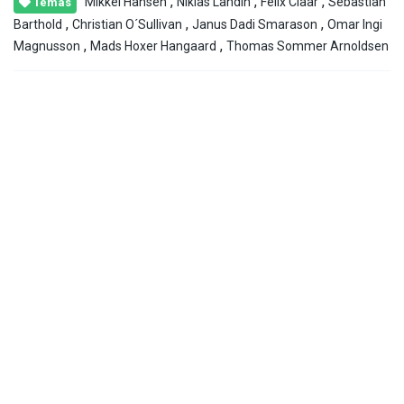
,
,
,
Mikkel Hansen
Niklas Landin
Felix Claar
Sebastian
Temas
,
,
,
Barthold
Christian O´Sullivan
Janus Dadi Smarason
Omar Ingi
,
,
Magnusson
Mads Hoxer Hangaard
Thomas Sommer Arnoldsen