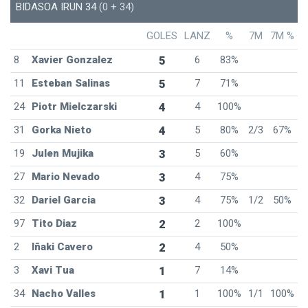
BIDASOA IRUN 34
(0 + 34)
GOLES
LANZ
%
7M
7M %
8
Xavier Gonzalez
5
6
83%
11
Esteban Salinas
5
7
71%
24
Piotr Mielczarski
4
4
100%
31
Gorka Nieto
4
5
80%
2/3
67%
19
Julen Mujika
3
5
60%
27
Mario Nevado
3
4
75%
32
Dariel Garcia
3
4
75%
1/2
50%
97
Tito Diaz
2
2
100%
2
Iñaki Cavero
2
4
50%
3
Xavi Tua
1
7
14%
34
Nacho Valles
1
1
100%
1/1
100%