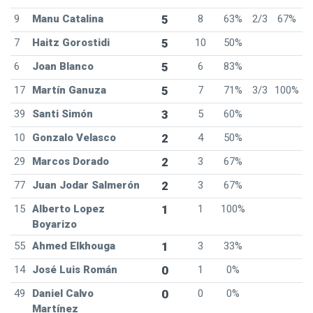
9
Manu Catalina
5
8
63%
2/3
67%
7
Haitz Gorostidi
5
10
50%
6
Joan Blanco
5
6
83%
17
Martín Ganuza
5
7
71%
3/3
100%
39
Santi Simón
3
5
60%
10
Gonzalo Velasco
2
4
50%
29
Marcos Dorado
2
3
67%
77
Juan Jodar Salmerón
2
3
67%
15
Alberto Lopez
1
1
100%
Boyarizo
55
Ahmed Elkhouga
1
3
33%
14
José Luis Román
0
1
0%
49
Daniel Calvo
0
0
0%
Martínez