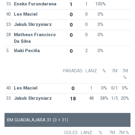
10
Eneko Furundarena
1
1
100%
40
Leo Maciel
0
0
0%
33
Jakub Skrzyniarz
0
0
0%
28
Matheus Francisco
0
0
0%
Da Silva
5
Iñaki Peciña
0
2
0%
PARADAS
LANZ
%
7M
7M
%
40
Leo Maciel
0
1
0%
0/1
0%
33
Jakub Skrzyniarz
18
48
38%
1/5
20%
BM GUADALAJARA 31
(0 + 31)
GOLES
LANZ
%
7M
7M %