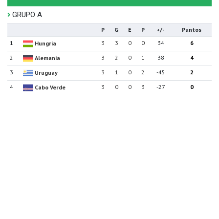
GRUPO A
P
G
E
P
+/-
Puntos
1
3
3
0
0
34
6
Hungria
2
3
2
0
1
38
4
Alemania
3
3
1
0
2
-45
2
Uruguay
4
3
0
0
3
-27
0
Cabo Verde