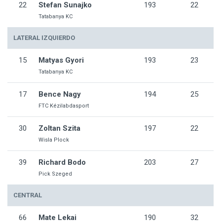
22
Stefan Sunajko
193
22
Tatabanya KC
LATERAL IZQUIERDO
15
Matyas Gyori
193
23
Tatabanya KC
17
Bence Nagy
194
25
FTC Kézilabdasport
30
Zoltan Szita
197
22
Wisla Plock
39
Richard Bodo
203
27
Pick Szeged
CENTRAL
66
Mate Lekai
190
32