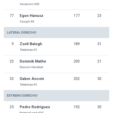
Veszprem KSE
77
Egon Hanusz
177
23
Csurgói KK
LATERAL DERECHO
9
Zsolt Balogh
189
31
Tatabanya KC
23
Dominik Mathe
200
21
Elverum Handball
33
Gabor Ancsin
202
30
Tatabanya KC
EXTREMO DERECHO
25
Pedro Rodriguez
192
30
Balatonfuredi KSE