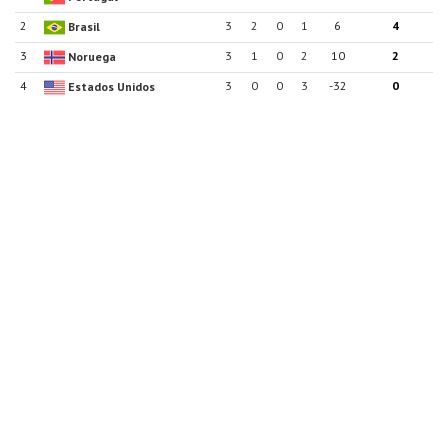
2
3
2
0
1
6
4
Brasil
3
3
1
0
2
10
2
Noruega
4
3
0
0
3
-32
0
Estados Unidos