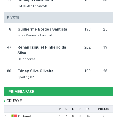
77
Rudolph Hackbarth
189
30
BM Ciudad Encantada
PIVOTE
8
Guilherme Borges Santista
193
25
Istres Provence Handball
47
Renan Iziquiel Pinheiro da
202
19
Silva
EC Pinheiros
80
Edney Silva Oliveira
190
26
Sporting CP
PRIMERA FASE
GRUPO E
P
G
E
P
+/-
Puntos
1
3
3
0
0
16
6
Portugal