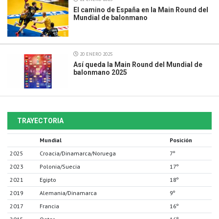
El camino de España en la Main Round del
Mundial de balonmano
20 ENERO 2025
Así queda la Main Round del Mundial de
balonmano 2025
TRAYECTORIA
Mundial
Posición
2025
Croacia/Dinamarca/Noruega
7º
2023
Polonia/Suecia
17º
2021
Egipto
18º
2019
Alemania/Dinamarca
9º
2017
Francia
16º