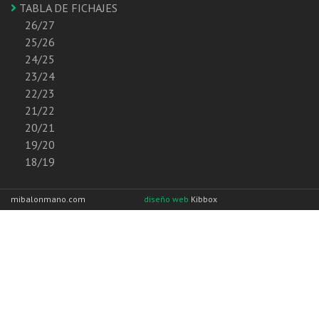
TABLA DE FICHAJES
26/27
25/26
24/25
23/24
22/23
21/22
20/21
19/20
18/19
mibalonmano.com
diseño web
Kibbox