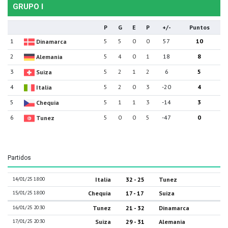
GRUPO I
P
G
E
P
+/-
Puntos
1
5
5
0
0
57
10
Dinamarca
2
5
4
0
1
18
8
Alemania
3
5
2
1
2
6
5
Suiza
4
5
2
0
3
-20
4
Italia
5
5
1
1
3
-14
3
Chequia
6
5
0
0
5
-47
0
Tunez
Partidos
14/01/25 18:00
Italia
32 - 25
Tunez
15/01/25 18:00
Chequia
17 - 17
Suiza
16/01/25 20:30
Tunez
21 - 32
Dinamarca
17/01/25 20:30
Suiza
29 - 31
Alemania