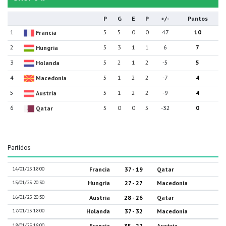
P
G
E
P
+/-
Puntos
1
5
5
0
0
47
10
Francia
2
5
3
1
1
6
7
Hungria
3
5
2
1
2
-5
5
Holanda
4
5
1
2
2
-7
4
Macedonia
5
5
1
2
2
-9
4
Austria
6
5
0
0
5
-32
0
Qatar
Partidos
14/01/25 18:00
Francia
37 - 19
Qatar
15/01/25 20:30
Hungria
27 - 27
Macedonia
16/01/25 20:30
Austria
28 - 26
Qatar
17/01/25 18:00
Holanda
37 - 32
Macedonia
18/01/25 18:00
Francia
35 - 27
Austria