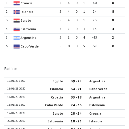
1
5
4
0
1
40
8
Croacia
2
5
4
0
1
24
8
Islandia
3
5
4
0
1
23
8
Egipto
4
5
2
0
3
14
4
Eslovenia
5
5
1
0
4
-45
2
Argentina
6
5
0
0
5
-56
0
Cabo Verde
Partidos
15/01/25 18:00
Egipto
39 - 25
Argentina
16/01/25 20:30
Islandia
34 - 21
Cabo Verde
17/01/25 20:30
Croacia
33 - 18
Argentina
18/01/25 18:00
Cabo Verde
24 - 36
Eslovenia
19/01/25 20:30
Egipto
28 - 24
Croacia
20/01/25 20:30
Eslovenia
18 - 23
Islandia