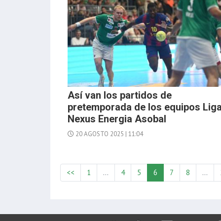
Así van los partidos de
pretemporada de los equipos Lig
Nexus Energia Asobal
20 AGOSTO 2025 | 11:04
<<
1
…
4
5
6
7
8
…