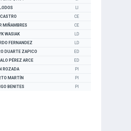
 LODOS
LI
 CASTRO
CE
ER MIÑAMBRES
CE
YK WASIAK
LD
RDO FERNANDEZ
LD
RO DUARTE ZAPICO
ED
ALO PÉREZ ARCE
ED
N ROZADA
PI
RTO MARTÍN
PI
IGO BENITES
PI