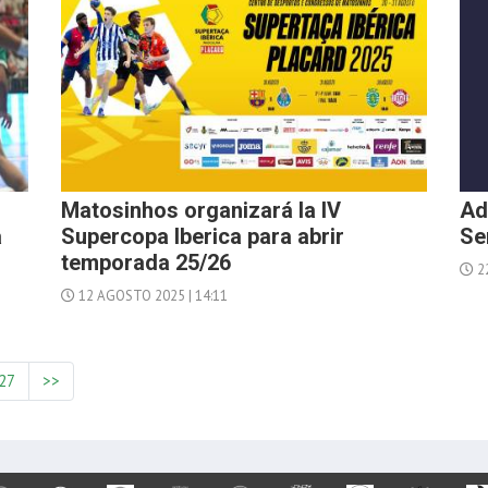
Matosinhos organizará la IV
Ad
a
Supercopa Iberica para abrir
Se
temporada 25/26
22
12 AGOSTO 2025 | 14:11
27
>>