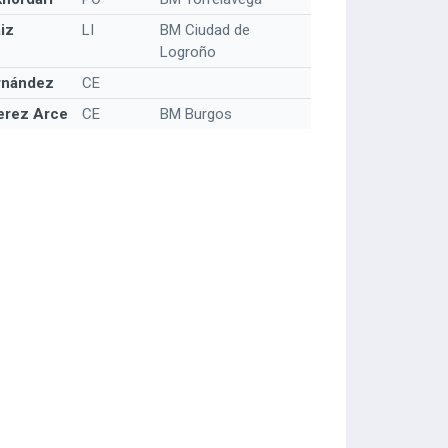
iz
LI
BM Ciudad de
Logroño
rnández
CE
erez Arce
CE
BM Burgos