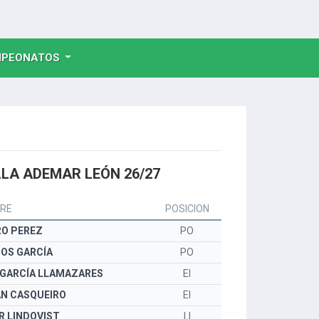
NT)
PEONATOS
LA ADEMAR LEÓN 26/27
RE
POSICION
RO PEREZ
PO
OS GARCÍA
PO
 GARCÍA LLAMAZARES
EI
ÁN CASQUEIRO
EI
R LINDQVIST
LI