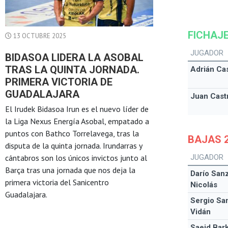
FICHAJE
13 OCTUBRE 2025
JUGADOR
BIDASOA LIDERA LA ASOBAL
TRAS LA QUINTA JORNADA.
Adrián Ca
PRIMERA VICTORIA DE
GUADALAJARA
Juan Cast
El Irudek Bidasoa Irun es el nuevo líder de
la Liga Nexus Energía Asobal, empatado a
puntos con Bathco Torrelavega, tras la
BAJAS 2
disputa de la quinta jornada. Irundarras y
JUGADOR
cántabros son los únicos invictos junto al
Barça tras una jornada que nos deja la
Darío San
primera victoria del Sanicentro
Nicolás
Guadalajara.
Sergio Sa
Vidán
Saeid Bar