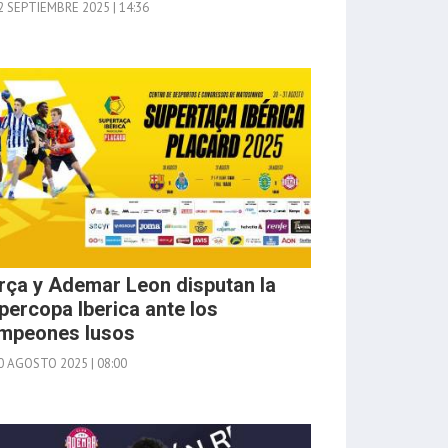
 SEPTIEMBRE 2025 | 14:36
rça y Ademar Leon disputan la
percopa Iberica ante los
mpeones lusos
0 AGOSTO 2025 | 08:00