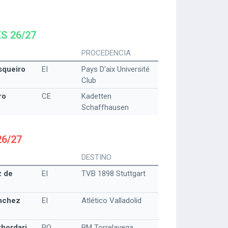
S 26/27
PROCEDENCIA
squeiro
EI
Pays D'aix Université
Club
ro
CE
Kadetten
Schaffhausen
6/27
DESTINO
z de
EI
TVB 1898 Stuttgart
nchez
EI
Atlético Valladolid
khordari
PO
BM Torrelavega