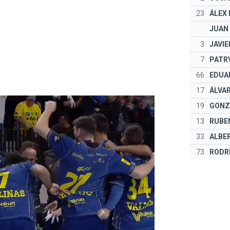
23
ÁLEX
JUAN
3
JAVI
7
PATR
66
EDUA
17
ÁLVA
19
GONZ
13
RUBE
33
ALBE
73
RODR