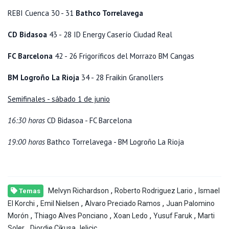
REBI Cuenca 30 - 31
Bathco Torrelavega
CD Bidasoa
43 - 28 ID Energy Caserío Ciudad Real
FC Barcelona
42 - 26 Frigoríficos del Morrazo BM Cangas
BM Logroño La Rioja
34 - 28 Fraikin Granollers
Semifinales - sábado 1 de junio
16:30 horas
CD Bidasoa - FC Barcelona
19:00 horas
Bathco Torrelavega - BM Logroño La Rioja
,
,
Melvyn Richardson
Roberto Rodriguez Lario
Ismael
Temas
,
,
,
El Korchi
Emil Nielsen
Alvaro Preciado Ramos
Juan Palomino
,
,
,
,
Morón
Thiago Alves Ponciano
Xoan Ledo
Yusuf Faruk
Marti
,
Soler
Djordje Cikusa Jelicic