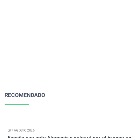
RECOMENDADO
7 AGOSTO 2026
España cae ante Alemania y peleará por el bronce en