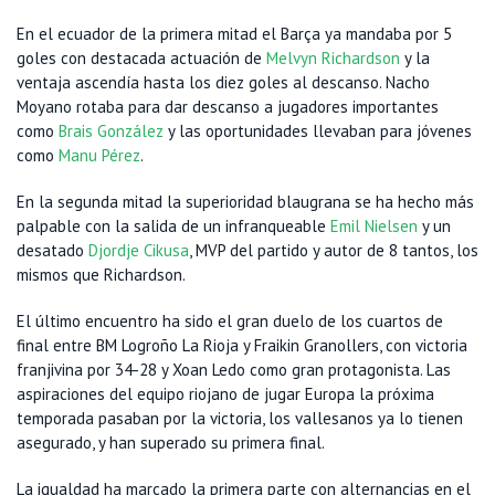
En el ecuador de la primera mitad el Barça ya mandaba por 5
goles con destacada actuación de
Melvyn Richardson
y la
ventaja ascendía hasta los diez goles al descanso. Nacho
Moyano rotaba para dar descanso a jugadores importantes
como
Brais González
y las oportunidades llevaban para jóvenes
como
Manu Pérez
.
En la segunda mitad la superioridad blaugrana se ha hecho más
palpable con la salida de un infranqueable
Emil Nielsen
y un
desatado
Djordje Cikusa
, MVP del partido y autor de 8 tantos, los
mismos que Richardson.
El último encuentro ha sido el gran duelo de los cuartos de
final entre BM Logroño La Rioja y Fraikin Granollers, con victoria
franjivina por 34-28 y Xoan Ledo como gran protagonista. Las
aspiraciones del equipo riojano de jugar Europa la próxima
temporada pasaban por la victoria, los vallesanos ya lo tienen
asegurado, y han superado su primera final.
La igualdad ha marcado la primera parte con alternancias en el