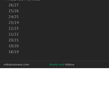
26/27
25/26
24/25
23/24
22/23
21/22
20/21
19/20
18/19
mibalonmano.com
diseño web
Kibbox