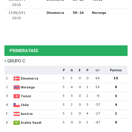
20:15
17/01/19 |
Dinamarca
30 - 26
Noruega
20:15
PRIMERA FASE
GRUPO C
P
G
E
P
+/-
Puntos
1
5
5
0
0
64
10
Dinamarca
2
5
4
0
1
56
8
Noruega
3
5
3
0
2
-9
6
Tunez
4
5
2
0
3
-37
4
Chile
5
5
1
0
4
-27
2
Austria
6
5
0
0
5
-47
0
Arabia Saudi