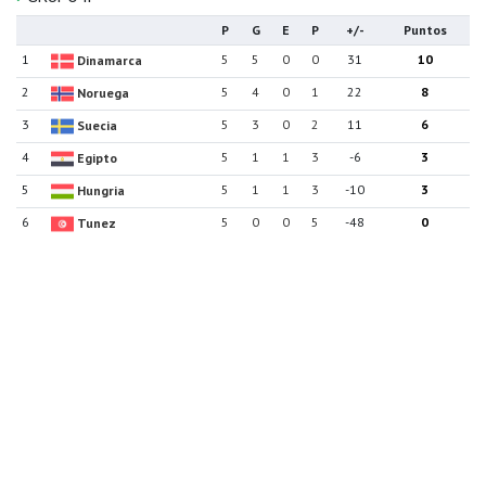
P
G
E
P
+/-
Puntos
1
5
5
0
0
31
10
Dinamarca
2
5
4
0
1
22
8
Noruega
3
5
3
0
2
11
6
Suecia
4
5
1
1
3
-6
3
Egipto
5
5
1
1
3
-10
3
Hungria
6
5
0
0
5
-48
0
Tunez