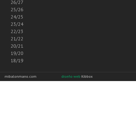
26/27
25/26
24/25
23/24
22/23
21/22
20/21
19/20
18/19
mibalonmano.com
diseño web
Kibbox