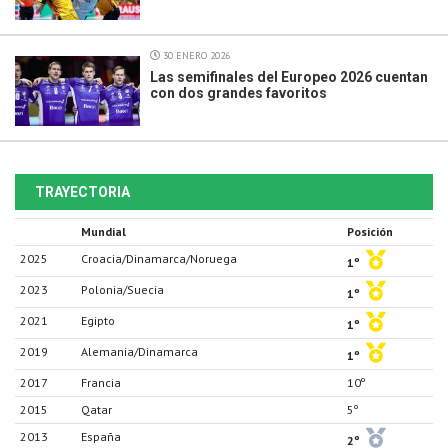
30 ENERO 2026
Las semifinales del Europeo 2026 cuentan
con dos grandes favoritos
TRAYECTORIA
Mundial
Posición
2025
Croacia/Dinamarca/Noruega
1º
2023
Polonia/Suecia
1º
2021
Egipto
1º
2019
Alemania/Dinamarca
1º
2017
Francia
10º
2015
Qatar
5º
2013
España
2º