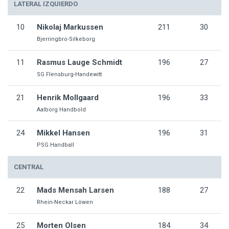
LATERAL IZQUIERDO
10
Nikolaj Markussen
211
30
Bjerringbro-Silkeborg
11
Rasmus Lauge Schmidt
196
27
SG Flensburg-Handewitt
21
Henrik Mollgaard
196
33
Aalborg Handbold
24
Mikkel Hansen
196
31
PSG Handball
CENTRAL
22
Mads Mensah Larsen
188
27
Rhein-Neckar Löwen
25
Morten Olsen
184
34