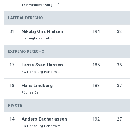
TSV Hannover-Burgdorf
LATERAL DERECHO
31
Nikolaj Oris Nielsen
194
32
Bjerringbro-Silkeborg
EXTREMO DERECHO
17
Lasse Svan Hansen
185
35
SG Flensburg-Handewitt
18
Hans Lindberg
188
37
Füchse Berlin
PIVOTE
14
Anders Zachariassen
192
27
SG Flensburg-Handewitt