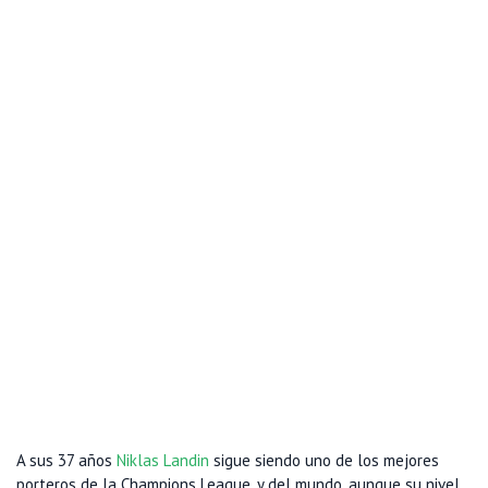
A sus 37 años
Niklas Landin
sigue siendo uno de los mejores
porteros de la Champions League, y del mundo, aunque su nivel