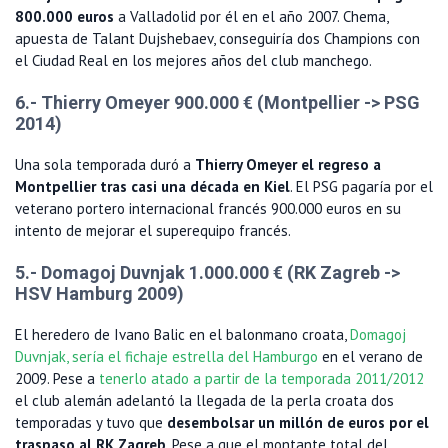
800.000 euros
a Valladolid por él en el año 2007. Chema,
apuesta de Talant Dujshebaev, conseguiría dos Champions con
el Ciudad Real en los mejores años del club manchego.
6.- Thierry Omeyer 900.000 € (Montpellier -> PSG
2014)
Una sola temporada duró a
Thierry Omeyer el regreso a
Montpellier tras casi una década en Kiel
. El PSG pagaría por el
veterano portero internacional francés 900.000 euros en su
intento de mejorar el superequipo francés.
5.- Domagoj Duvnjak 1.000.000 € (RK Zagreb ->
HSV Hamburg 2009)
El heredero de Ivano Balic en el balonmano croata,
Domagoj
Duvnjak, sería el fichaje estrella del Hamburgo
en el verano de
2009. Pese a
tenerlo atado a partir de la temporada 2011/2012
el club alemán adelantó la llegada de la perla croata dos
temporadas y tuvo que
desembolsar un millón de euros por el
traspaso al RK Zagreb
. Pese a que el montante total del