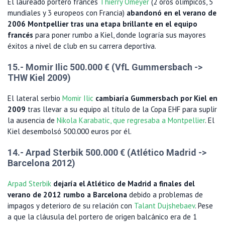
El laureado portero francés
Thierry Omeyer
(2 oros olímpicos, 5
mundiales y 3 europeos con Francia)
abandonó en el verano de
2006 Montpellier tras una etapa brillante en el equipo
francés
para poner rumbo a Kiel, donde lograría sus mayores
éxitos a nivel de club en su carrera deportiva.
15.- Momir Ilic 500.000 € (VfL Gummersbach ->
THW Kiel 2009)
El lateral serbio
Momir Ilic
cambiaría Gummersbach por Kiel en
2009
tras llevar a su equipo al título de la Copa EHF para suplir
la ausencia de
Nikola Karabatic, que regresaba a Montpellier
. El
Kiel desembolsó 500.000 euros por él.
14.- Arpad Sterbik 500.000 € (Atlético Madrid ->
Barcelona 2012)
Arpad Sterbik
dejaría el Atlético de Madrid a finales del
verano de 2012 rumbo a Barcelona
debido a problemas de
impagos y deterioro de su relación con
Talant Dujshebaev
. Pese
a que la cláusula del portero de origen balcánico era de 1