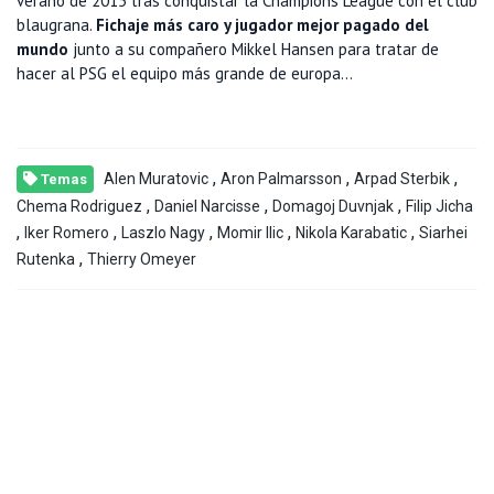
verano de 2015 tras conquistar la Champions League con el club
blaugrana.
Fichaje más caro y jugador mejor pagado del
mundo
junto a su compañero Mikkel Hansen para tratar de
hacer al PSG el equipo más grande de europa...
,
,
,
Alen Muratovic
Aron Palmarsson
Arpad Sterbik
Temas
,
,
,
Chema Rodriguez
Daniel Narcisse
Domagoj Duvnjak
Filip Jicha
,
,
,
,
,
Iker Romero
Laszlo Nagy
Momir Ilic
Nikola Karabatic
Siarhei
,
Rutenka
Thierry Omeyer