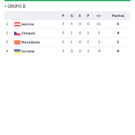
GRUPO B
P
G
E
P
+/-
Puntos
1
3
3
0
0
11
6
Austria
2
3
2
0
1
3
4
Chequia
3
3
1
0
2
-5
2
Macedonia
4
3
0
0
3
-9
0
Ucrania