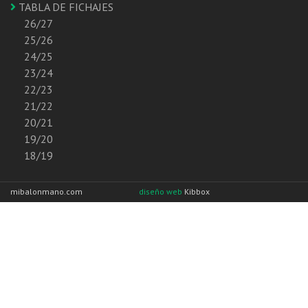
TABLA DE FICHAJES
26/27
25/26
24/25
23/24
22/23
21/22
20/21
19/20
18/19
mibalonmano.com
diseño web
Kibbox