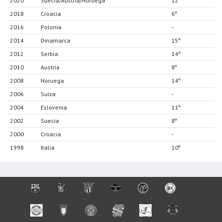
2020
Suecia/Austria/Noruega
12º
2018
Croacia
6º
2016
Polonia
-
2014
Dinamarca
15º
2012
Serbia
14º
2010
Austria
8º
2008
Noruega
14º
2006
Suiza
-
2004
Eslovenia
11º
2002
Suecia
8º
2000
Croacia
-
1998
Italia
10º