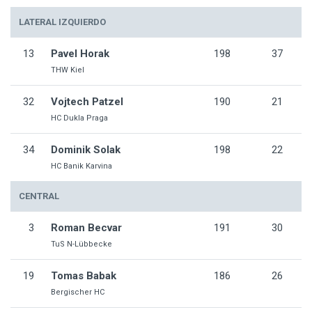
LATERAL IZQUIERDO
13
Pavel Horak
198
37
THW Kiel
32
Vojtech Patzel
190
21
HC Dukla Praga
34
Dominik Solak
198
22
HC Banik Karvina
CENTRAL
3
Roman Becvar
191
30
TuS N-Lübbecke
19
Tomas Babak
186
26
Bergischer HC