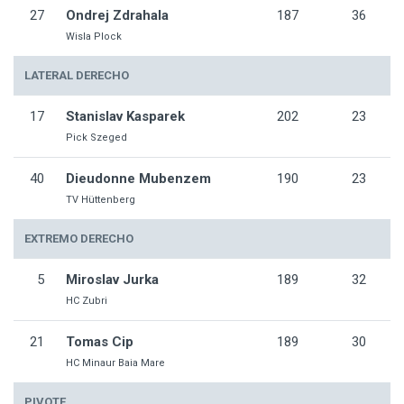
27
Ondrej Zdrahala
187
36
Wisla Plock
LATERAL DERECHO
17
Stanislav Kasparek
202
23
Pick Szeged
40
Dieudonne Mubenzem
190
23
TV Hüttenberg
EXTREMO DERECHO
5
Miroslav Jurka
189
32
HC Zubri
21
Tomas Cip
189
30
HC Minaur Baia Mare
PIVOTE