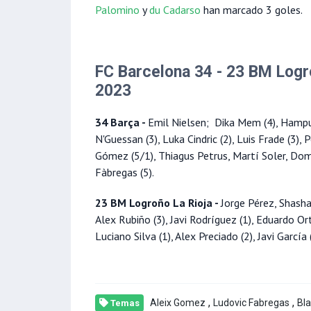
Palomino
y
du Cadarso
han marcado 3 goles.
FC Barcelona 34 - 23 BM Logro
2023
34 Barça -
Emil Nielsen; Dika Mem (4), Hampu
N'Guessan (3), Luka Cindric (2), Luis Frade (3), 
Gómez (5/1), Thiagus Petrus, Martí Soler, Dom
Fàbregas (5).
23 BM Logroño La Rioja -
Jorge Pérez, Shasha
Alex Rubiño (3), Javi Rodríguez (1), Eduardo Or
Luciano Silva (1), Alex Preciado (2), Javi García
,
,
Aleix Gomez
Ludovic Fabregas
Bl
Temas