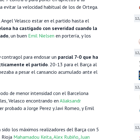
 evitar la velocidad habitual de los de Ortega.
12
 Angel Velasco estar en el partido hasta el
elona ha castigado con severidad cuando la
jado
, un buen
Emil Nielsen
en portería, y los
12
y contragol para endosar un
parcial 7-0 que ha
cticamente el partido
. 20-13 para el Barça al
pezaba a pesar el cansancio acumulado ante el
12
riodo de menor intensidad con el Barcelona
oles, Velasco encontrando en
Aliaksandr
er probado a Jorge Perez y Javi Romeo, y Emil
12
 sido los máximos realizadores del Barça con 5
a Rioja
Mahamadou Keita
,
Alex Rubiño
,
Juan