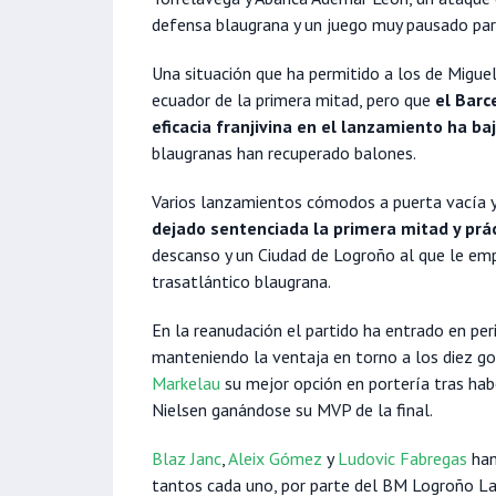
defensa blaugrana y un juego muy pausado para
Una situación que ha permitido a los de Miguel
ecuador de la primera mitad, pero que
el Barc
eficacia franjivina en el lanzamiento ha ba
blaugranas han recuperado balones.
Varios lanzamientos cómodos a puerta vacía 
dejado sentenciada la primera mitad y prá
descanso y un Ciudad de Logroño al que le em
trasatlántico blaugrana.
En la reanudación el partido ha entrado en pe
manteniendo la ventaja en torno a los diez g
Markelau
su mejor opción en portería tras hab
Nielsen ganándose su MVP de la final.
Blaz Janc
,
Aleix Gómez
y
Ludovic Fabregas
han
tantos cada uno, por parte del BM Logroño L