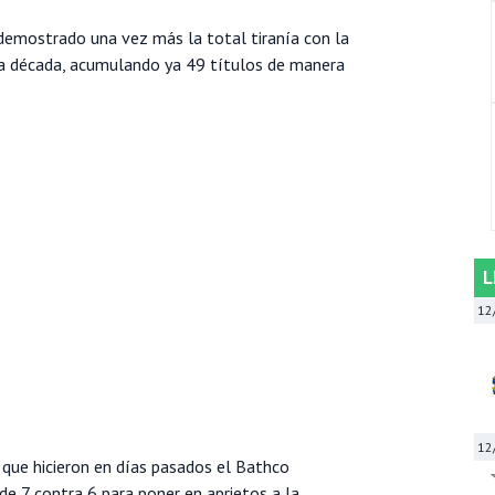
 demostrado una vez más la total tiranía con la
a década, acumulando ya 49 títulos de manera
L
12
12
 que hicieron en días pasados el Bathco
e 7 contra 6 para poner en aprietos a la