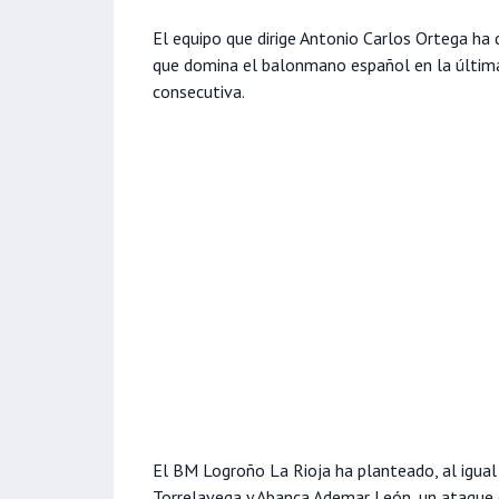
El equipo que dirige Antonio Carlos Ortega ha
que domina el balonmano español en la últim
consecutiva.
El BM Logroño La Rioja ha planteado, al igual
Torrelavega y Abanca Ademar León, un ataque d