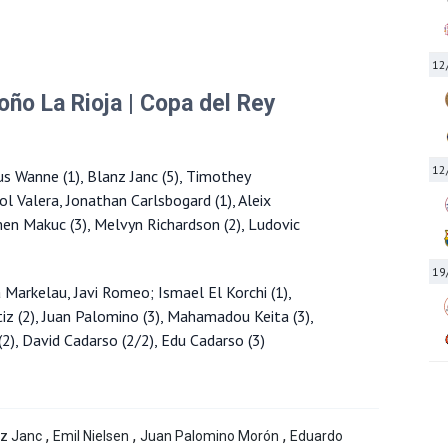
12
ño La Rioja | Copa del Rey
12
s Wanne (1), Blanz Janc (5), Timothey
Pol Valera, Jonathan Carlsbogard (1), Aleix
en Makuc (3), Melvyn Richardson (2), Ludovic
19
 Markelau, Javi Romeo; Ismael El Korchi (1),
tiz (2), Juan Palomino (3), Mahamadou Keita (3),
 (2), David Cadarso (2/2), Edu Cadarso (3)
,
,
,
az Janc
Emil Nielsen
Juan Palomino Morón
Eduardo