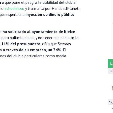
era
que pone el peligro la viabilidad del club a
rio
echodnia.eu
y transcrita por HandballPlanet,
 que espera una
inyección de dinero público
ub
ha solicitado al ayuntamiento de Kielce
s
para paliar la deuda y no tener que declarar la
l 11% del presupuesto
, cifra que Servaas
ta a través de su empresa, un 34%
. El
nes del club a particulares como media
L
12
12