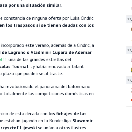
sa por una situación similar
.
 constancia de ninguna oferta por Luka Cindric
12
en los traspasos si se tienen deudas con los
 incorporado este verano, además de a Cindric, a
12
d de Logroño o Vladminir Cupara de Ademar
olff
, una de las grandes estrellas del
icolas Tournat
... y había renovado a Talant
 plazo que puede irse al traste.
19
 ha revolucionado el panorama del balonmano
do totalmente las competiciones domésticas en
nicio de esta década con l
os fichajes de las
e estaban jugando en la Bundesliga.
Slawomir
Krzysztof Lijewski
se unían a otros ilustres