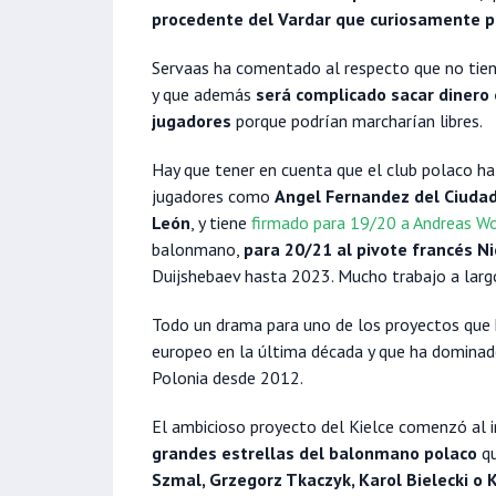
procedente del Vardar que curiosamente pa
Servaas ha comentado al respecto que no tiene
y que además
será complicado sacar dinero 
jugadores
porque podrían marcharían libres.
Hay que tener en cuenta que el club polaco ha
jugadores como
Angel Fernandez del Ciuda
León
, y tiene
firmado para 19/20 a Andreas W
balonmano,
para 20/21 al pivote francés N
Duijshebaev hasta 2023. Mucho trabajo a largo
Todo un drama para uno de los proyectos que
europeo en la última década y que ha domina
Polonia desde 2012.
El ambicioso proyecto del Kielce comenzó al i
grandes estrellas del balonmano polaco
qu
Szmal, Grzegorz Tkaczyk, Karol Bielecki o 