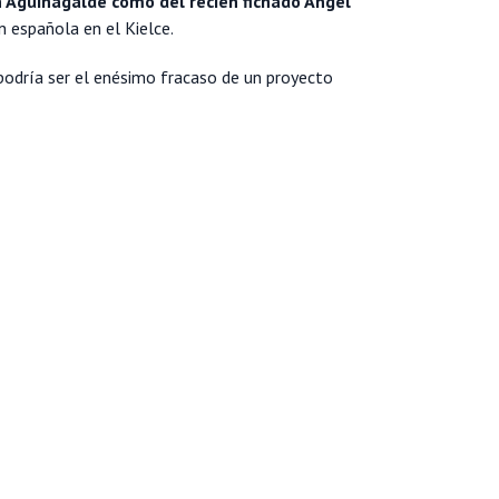
n Aguinagalde como del recién fichado Angel
n española en el Kielce.
podría ser el enésimo fracaso de un proyecto