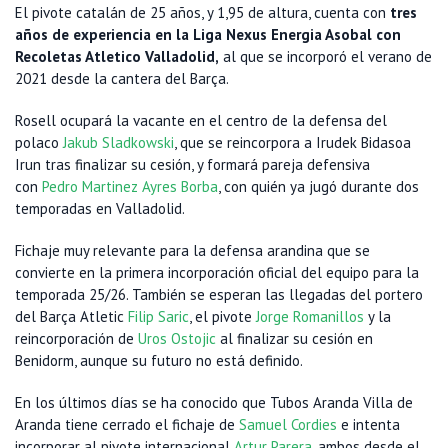
El pivote catalán de 25 años, y 1,95 de altura, cuenta con
tres
años de experiencia en la Liga Nexus Energia Asobal con
Recoletas Atletico Valladolid,
al que se incorporó el verano de
2021 desde la cantera del Barça.
Rosell ocupará la vacante en el centro de la defensa del
polaco
Jakub Sladkowski
, que se reincorpora a Irudek Bidasoa
Irun tras finalizar su cesión, y formará pareja defensiva
con
Pedro Martinez Ayres Borba
, con quién ya jugó durante dos
temporadas en Valladolid.
Fichaje muy relevante para la defensa arandina que se
convierte en la primera incorporación oficial del equipo para la
temporada 25/26. También se esperan las llegadas del portero
del Barça Atletic
Filip Saric
, el pivote
Jorge Romanillos
y la
reincorporación de
Uros Ostojic
al finalizar su cesión en
Benidorm, aunque su futuro no está definido.
En los últimos días se ha conocido que Tubos Aranda Villa de
Aranda
tiene cerrado el fichaje de
Samuel Cordies
e intenta
incorporar al pivote internacional
Artur Parera
, ambos desde el