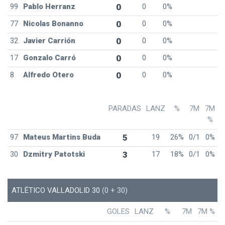
99
Pablo Herranz
0
0
0%
77
Nicolas Bonanno
0
0
0%
32
Javier Carrión
0
0
0%
17
Gonzalo Carró
0
0
0%
8
Alfredo Otero
0
0
0%
PARADAS
LANZ
%
7M
7M
%
97
Mateus Martins Buda
5
19
26%
0/1
0%
30
Dzmitry Patotski
3
17
18%
0/1
0%
ATLÉTICO VALLADOLID 30
(0 + 30)
GOLES
LANZ
%
7M
7M %