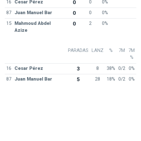
16
Cesar Pérez
0
0
0%
87
Juan Manuel Bar
0
0
0%
15
Mahmoud Abdel
0
2
0%
Azize
PARADAS
LANZ
%
7M
7M
%
16
Cesar Pérez
3
8
38%
0/2
0%
87
Juan Manuel Bar
5
28
18%
0/2
0%