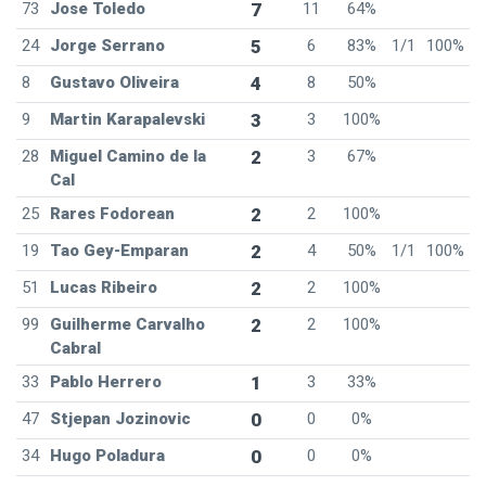
73
Jose Toledo
7
11
64%
24
Jorge Serrano
5
6
83%
1/1
100%
8
Gustavo Oliveira
4
8
50%
9
Martin Karapalevski
3
3
100%
28
Miguel Camino de la
2
3
67%
Cal
25
Rares Fodorean
2
2
100%
19
Tao Gey-Emparan
2
4
50%
1/1
100%
51
Lucas Ribeiro
2
2
100%
99
Guilherme Carvalho
2
2
100%
Cabral
33
Pablo Herrero
1
3
33%
47
Stjepan Jozinovic
0
0
0%
34
Hugo Poladura
0
0
0%