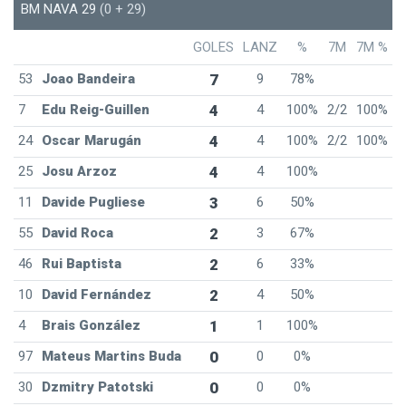
BM NAVA 29
(0 + 29)
GOLES
LANZ
%
7M
7M %
53
Joao Bandeira
7
9
78%
7
Edu Reig-Guillen
4
4
100%
2/2
100%
24
Oscar Marugán
4
4
100%
2/2
100%
25
Josu Arzoz
4
4
100%
11
Davide Pugliese
3
6
50%
55
David Roca
2
3
67%
46
Rui Baptista
2
6
33%
10
David Fernández
2
4
50%
4
Brais González
1
1
100%
97
Mateus Martins Buda
0
0
0%
30
Dzmitry Patotski
0
0
0%