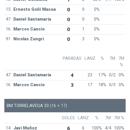
15
Ernesto Goñi Macua
0
0
0%
47
Daniel Santamaría
0
0
0%
16
Marcos Cancio
0
1
0%
91
Nicolas Zungri
0
3
0%
PARADAS
LANZ
%
7M
7M
%
47
Daniel Santamaría
4
23
17%
0/2
0%
16
Marcos Cancio
3
17
18%
0/3
0%
BM TORRELAVEGA 33
(16 + 17)
GOLES
LANZ
%
7M
7M %
14
Javi Muñoz
6
6
100%
4/4
100%