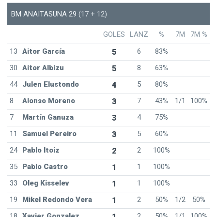
BM ANAITASUNA 29
(17 + 12)
GOLES
LANZ
%
7M
7M %
13
Aitor García
5
6
83%
30
Aitor Albizu
5
8
63%
44
Julen Elustondo
4
5
80%
8
Alonso Moreno
3
7
43%
1/1
100%
7
Martín Ganuza
3
4
75%
11
Samuel Pereiro
3
5
60%
24
Pablo Itoiz
2
2
100%
35
Pablo Castro
1
1
100%
33
Oleg Kisselev
1
1
100%
19
Mikel Redondo Vera
1
2
50%
1/2
50%
18
Xavier Gonzalez
1
2
50%
1/1
100%