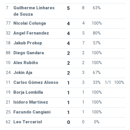
7
Guilherme Linhares
5
8
63%
de Souza
77
Nicolai Colunga
4
4
100%
32
Angel Fernandez
4
5
80%
18
Jakub Prokop
4
7
57%
88
Diego Gandara
2
2
100%
10
Alex Rubiño
2
2
100%
24
Jokin Aja
2
3
67%
11
Carlos Gómez Alonso
1
3
33%
1/1
100%
19
Borja Lombilla
1
1
100%
21
Isidoro Martinez
1
1
100%
25
Facundo Cangiani
1
1
100%
62
Leo Tercariol
0
0
0%