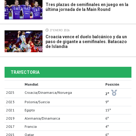
Tres plazas de semifinales en juego en la
última jornada de la Main Round
27 ENERO 2026
Croacia vence el duelo balcánico y da un
paso de gigante a semifinales. Batacazo
de Islandia
TRAYECTORIA
Mundial
Posición
2025
Croacia/Dinamarca/Noruega
2º
2023
Polonia/Suecia
9º
2021
Egipto
15º
2019
Alemania/Dinamarca
6º
2017
Francia
4º
2015
Qatar
6º