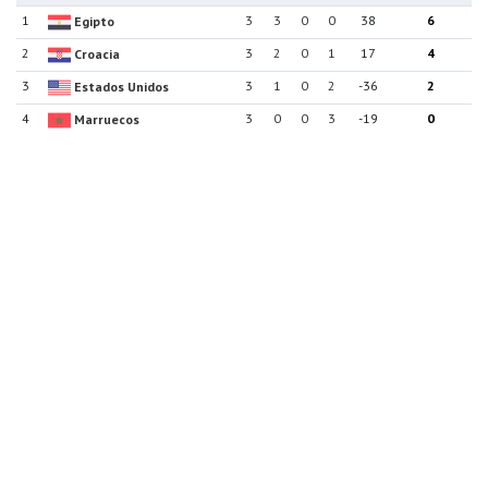
1
3
3
0
0
38
6
Egipto
2
3
2
0
1
17
4
Croacia
3
3
1
0
2
-36
2
Estados Unidos
4
3
0
0
3
-19
0
Marruecos