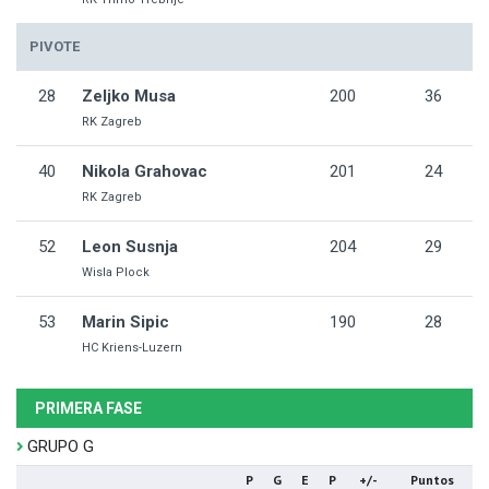
PIVOTE
28
Zeljko Musa
200
36
RK Zagreb
40
Nikola Grahovac
201
24
RK Zagreb
52
Leon Susnja
204
29
Wisla Plock
53
Marin Sipic
190
28
HC Kriens-Luzern
PRIMERA FASE
GRUPO G
P
G
E
P
+/-
Puntos