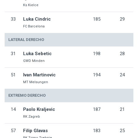
Ks Kielce
33
Luka Cindric
185
29
FC Barcelona
LATERAL DERECHO
31
Luka Sebetic
198
28
GWD Minden
51
Ivan Martinovic
194
24
MT Melsungen
EXTREMO DERECHO
14
Paolo Kraljevic
187
21
RK Zagreb
57
Filip Glavas
183
25
RK Trimo Trebnje