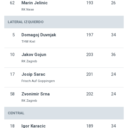
62
Marin Jelinic
193
26
RK Nexe
LATERAL IZQUIERDO
5
Domagoj Duvnjak
197
34
THW Kiel
10
Jakov Gojun
203
36
RK Zagreb
17
Josip Sarac
201
24
Frisch Auf Goppingen
58
Zvonimir Srna
202
24
RK Zagreb
CENTRAL
18
Igor Karacic
189
34