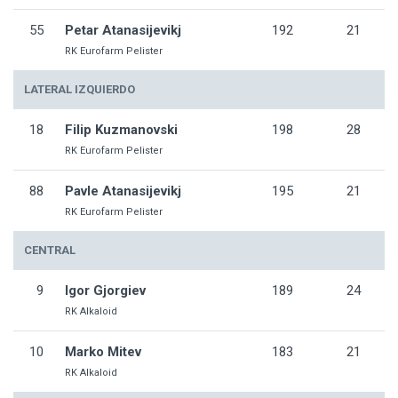
55
Petar Atanasijevikj
192
21
RK Eurofarm Pelister
LATERAL IZQUIERDO
18
Filip Kuzmanovski
198
28
RK Eurofarm Pelister
88
Pavle Atanasijevikj
195
21
RK Eurofarm Pelister
CENTRAL
9
Igor Gjorgiev
189
24
RK Alkaloid
10
Marko Mitev
183
21
RK Alkaloid