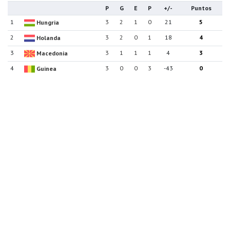
P
G
E
P
+/-
Puntos
1
3
2
1
0
21
5
Hungria
2
3
2
0
1
18
4
Holanda
3
3
1
1
1
4
3
Macedonia
4
3
0
0
3
-43
0
Guinea