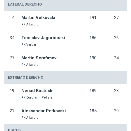
LATERAL DERECHO
4
Martin Velkovski
191
27
RK Alkaloid
34
Tomislav Jagurinoski
186
26
RK Vardar
77
Martin Serafimov
190
24
RK Alkaloid
EXTREMO DERECHO
19
Nenad Kosteski
189
23
RK Eurofarm Pelister
21
Aleksandar Petkovski
185
20
RK Alkaloid
PIVOTE