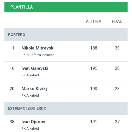
PLANTILLA
ALTURA
EDAD
PORTERO
1
Nikola Mitrevski
188
39
RK Eurofarm Pelister
16
Ivan Galevski
195
20
RK Alkaloid
20
Marko Kizikj
190
23
RK Alkaloid
EXTREMO IZQUIERDO
38
Ivan Djonov
191
27
RK Alkaloid