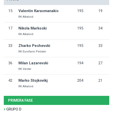
15
Valentin Karasmanakis
195
19
RK Alkaloid
17
Nikola Markoski
195
34
RK Alkaloid
33
Zharko Peshevski
195
33
RK Eurofarm Pelister
36
Milan Lazarevski
194
27
RK Vardar
42
Marko Stojkovikj
204
21
RK Alkaloid
PRIMERA FASE
GRUPO D