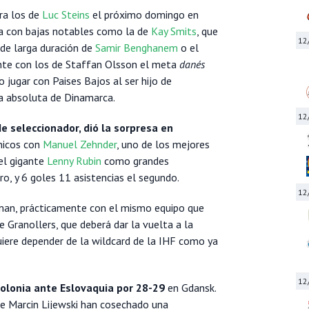
ra los de
Luc Steins
el próximo domingo en
ia con bajas notables como la de
Kay Smits
, que
12
s de larga duración de
Samir Benghanem
o el
nte con los de Staffan Olsson el meta
danés
do jugar con Paises Bajos al ser hijo de
la absoluta de Dinamarca.
12
e seleccionador, dió la sorpresa en
nicos con
Manuel Zehnder
, uno de los mejores
el gigante
Lenny Rubin
como grandes
ro, y 6 goles 11 asistencias el segundo.
12
man, prácticamente con el mismo equipo que
e Granollers, que deberá dar la vuelta a la
uiere depender de la wildcard de la IHF como ya
12
olonia ante Eslovaquia por 28-29
en Gdansk.
e Marcin Lijewski han cosechado una