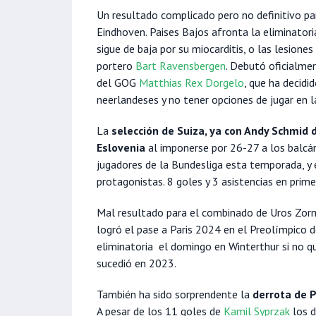
Un resultado complicado pero no definitivo pa
Eindhoven. Paises Bajos afronta la eliminator
sigue de baja por su miocarditis, o las lesione
portero
Bart Ravensbergen
. Debutó oficialme
del GOG
Matthias Rex Dorgelo
, que ha decidi
neerlandeses y no tener opciones de jugar en 
La
selección de Suiza, ya con Andy Schmid d
Eslovenia
al imponerse por 26-27 a los balcá
jugadores de la Bundesliga esta temporada, y 
protagonistas. 8 goles y 3 asistencias en prime
Mal resultado para el combinado de Uros Zor
logró el pase a Paris 2024 en el Preolímpico d
eliminatoria el domingo en Winterthur si no q
sucedió en 2023.
También ha sido sorprendente la
derrota de P
A pesar de los 11 goles de
Kamil Syprzak
los d