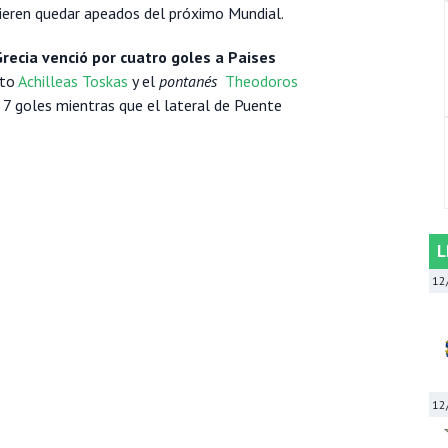
quieren quedar apeados del próximo Mundial.
ecia venció por cuatro goles a Paises
nto
Achilleas Toskas
y el
pontanés
Theodoros
 7 goles mientras que el lateral de Puente
L
12
12