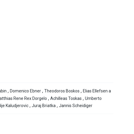
,
,
,
ubin
Domenico Ebner
Theodoros Boskos
Elias Ellefsen a
,
,
tthias Rene Rex Dorgelo
Achilleas Toskas
Umberto
,
,
lije Kaludjerovic
Juraj Briatka
Jannis Scheidiger