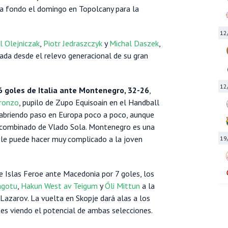
a fondo el domingo en Topolcany para la
12
l Olejniczak
,
Piotr Jedraszczyk
y
Michal Daszek
,
ada desde el relevo generacional de su gran
12
 6 goles de Italia ante Montenegro, 32-26
,
ronzo
, pupilo de Zupo Equisoain en el Handball
a abriendo paso en Europa poco a poco, aunque
l combinado de Vlado Sola. Montenegro es una
 le puede hacer muy complicado a la joven
19
e Islas Feroe ante Macedonia por 7 goles, los
pagotu
,
Hakun West av Teigum
y
Óli Mittun
a la
 Lazarov. La vuelta en Skopje dará alas a los
tes viendo el potencial de ambas selecciones.