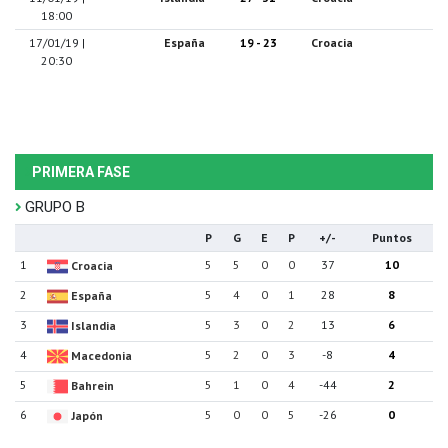
18:00
17/01/19 |
España
19 - 23
Croacia
20:30
PRIMERA FASE
GRUPO B
P
G
E
P
+/-
Puntos
1
5
5
0
0
37
10
Croacia
2
5
4
0
1
28
8
España
3
5
3
0
2
13
6
Islandia
4
5
2
0
3
-8
4
Macedonia
5
5
1
0
4
-44
2
Bahrein
6
5
0
0
5
-26
0
Japón