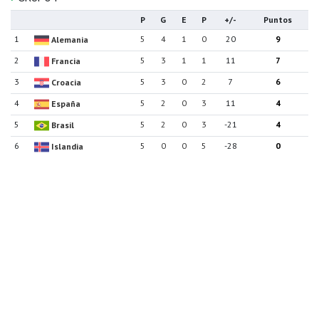
P
G
E
P
+/-
Puntos
1
5
4
1
0
20
9
Alemania
2
5
3
1
1
11
7
Francia
3
5
3
0
2
7
6
Croacia
4
5
2
0
3
11
4
España
5
5
2
0
3
-21
4
Brasil
6
5
0
0
5
-28
0
Islandia