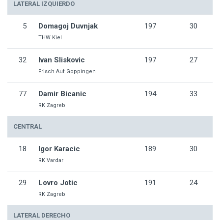
LATERAL IZQUIERDO
5
Domagoj Duvnjak
197
30
THW Kiel
32
Ivan Sliskovic
197
27
Frisch Auf Goppingen
77
Damir Bicanic
194
33
RK Zagreb
CENTRAL
18
Igor Karacic
189
30
RK Vardar
29
Lovro Jotic
191
24
RK Zagreb
LATERAL DERECHO