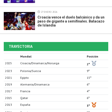
27 ENERO 2026
Croacia vence el duelo balcánico y da un
paso de gigante a semifinales. Batacazo
de Islandia
TRAYECTORIA
Mundial
Posición
2025
Croacia/Dinamarca/Noruega
2º
2023
Polonia/Suecia
9º
2021
Egipto
15º
2019
Alemania/Dinamarca
6º
2017
Francia
4º
2015
Qatar
6º
2013
España
3º