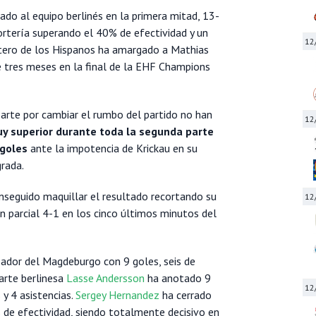
do al equipo berlinés en la primera mitad, 13-
rtería superando el 40% de efectividad y un
12
tero de los Hispanos ha amargado a Mathias
 tres meses en la final de la EHF Champions
parte por cambiar el rumbo del partido no han
12
 superior durante toda la segunda parte
 goles
ante la impotencia de Krickau en su
grada.
onseguido maquillar el resultado recortando su
12
n parcial 4-1 en los cinco últimos minutos del
zador del Magdeburgo con 9 goles, seis de
parte berlinesa
Lasse Andersson
ha anotado 9
12
y 4 asistencias.
Sergey Hernandez
ha cerrado
 de efectividad, siendo totalmente decisivo en