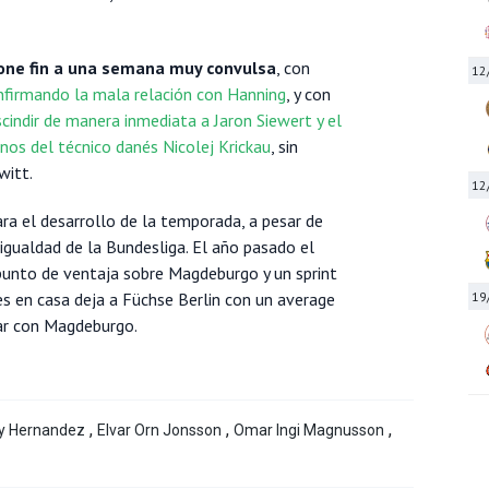
pone fin a una semana muy convulsa
, con
12
nfirmando la mala relación con Hanning
, y con
cindir de manera inmediata a Jaron Siewert y el
nos del técnico danés Nicolej Krickau
, sin
witt.
12
a el desarrollo de la temporada, a pesar de
 igualdad de la Bundesliga. El año pasado el
punto de ventaja sobre Magdeburgo y un sprint
19
es en casa deja a Füchse Berlin con un average
rar con Magdeburgo.
,
,
,
y Hernandez
Elvar Orn Jonsson
Omar Ingi Magnusson