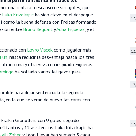
ner una renta al descanso de seis goles, que
de
Luka Krivokapic
ha sido clave en el despegue
12
 así como la buena defensa con Freitas formando
nexión entre
Bruno Reguart
y
Adria Figueras
, y el
accionado con
Lovro Viscek
como jugador más
12
ljun
, hasta reducir la desventaja hasta los tres
ontrado una y otra vez a un inspirado Figueras
omingo
ha soltado varios latigazos para
12
orable para dejar sentenciada la segunda
a, en la que se verán de nuevo las caras con
 Fraikin Granollers con 9 goles, seguido
12
 4 tantos y 12 asistencias. Luka Krivokapic ha
-Vili Zobec
y Leon Ljevar han sumado 5 cada