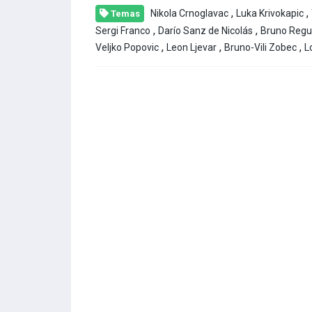
,
,
Nikola Crnoglavac
Luka Krivokapic
Temas
,
,
Sergi Franco
Darío Sanz de Nicolás
Bruno Regu
,
,
,
Veljko Popovic
Leon Ljevar
Bruno-Vili Zobec
L