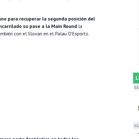
ano para recuperar la segunda posición del
encarrilado su pase a la Main Round
la
ambién con el Slovan en el Palau D'Esports.
L
12
12
mera parte fantástica en todos los