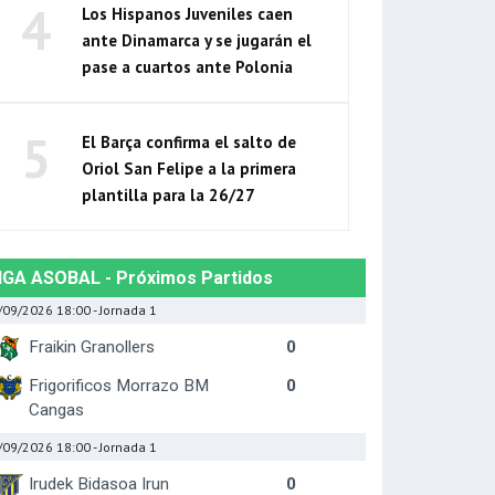
4
Los Hispanos Juveniles caen
ante Dinamarca y se jugarán el
pase a cuartos ante Polonia
5
El Barça confirma el salto de
Oriol San Felipe a la primera
plantilla para la 26/27
IGA ASOBAL - Próximos Partidos
/09/2026 18:00
- Jornada 1
Fraikin Granollers
0
Frigorificos Morrazo BM
0
Cangas
/09/2026 18:00
- Jornada 1
Irudek Bidasoa Irun
0