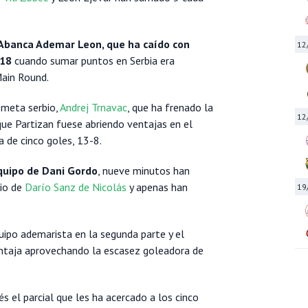
l Abanca Ademar Leon, que ha caído con
12
-18
cuando sumar puntos en Serbia era
ain Round.
 meta serbio,
Andrej Trnavac
, que ha frenado la
12
que Partizan fuese abriendo ventajas en el
 de cinco goles, 13-8.
equipo de Dani Gordo
, nueve minutos han
dio de
Darío Sanz de Nicolás
y apenas han
19
ipo ademarista en la segunda parte y el
entaja aprovechando la escasez goleadora de
 el parcial que les ha acercado a los cinco