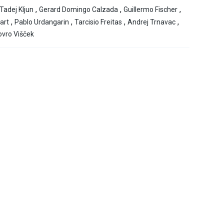
,
,
,
Tadej Kljun
Gerard Domingo Calzada
Guillermo Fischer
,
,
,
,
art
Pablo Urdangarin
Tarcisio Freitas
Andrej Trnavac
ovro Višček