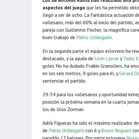
aspectos del juego
que les ha permitido obte
llegó a ser de ocho. La fantástica actuación 
vallesano, más del 60% al inicio del partido,
pareja con Guillermo Fischer, la magnífica co
buen trabajo de
Pablo Urdangarin
.
En la segunda parte el equipo esloveno ha re
destacado, y la ayuda de
Leon Ljevar
y
Tadej K
goles. No ha dudado Fraikin Granollers, ha enc
en los seis metros, 9 goles para él, y
Gerard D
sentenciar el partido.
29-34 para los vallesanos y oportunidad inmej
posición la próxima semana en la cuarta jornad
los de Uros Zorman.
Adriá Figueras ha sido el máximo realizador de
de
Pablo Urdangarin
con 6 y
Bruno Reguart
con
paraddo 17 balones. Por parte eslovena
Bruno