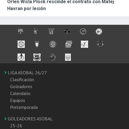
Orlen Wisla Plock rescinde el contrato con Matej
Havran por lesión
LIGA ASOBAL 26/27
Clasificación
Goleadores
Calendario
Equipos
Pretemporada
GOLEADORES ASOBAL
25-26