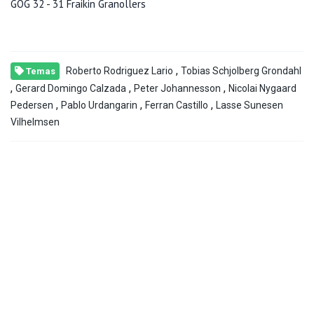
GOG 32 - 31 Fraikin Granollers
,
Roberto Rodriguez Lario
Tobias Schjolberg Grondahl
Temas
,
,
,
Gerard Domingo Calzada
Peter Johannesson
Nicolai Nygaard
,
,
,
Pedersen
Pablo Urdangarin
Ferran Castillo
Lasse Sunesen
Vilhelmsen