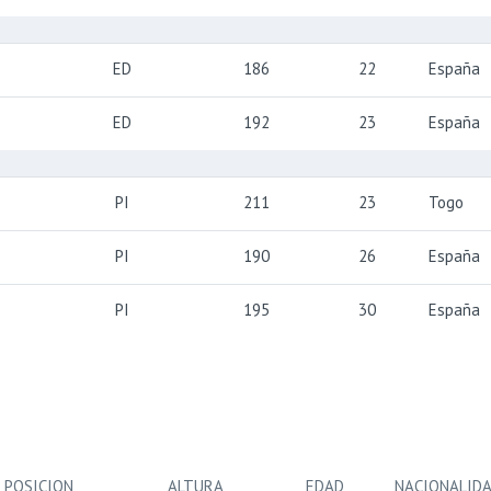
ED
186
22
España
ED
192
23
España
PI
211
23
Togo
PI
190
26
España
PI
195
30
España
POSICION
ALTURA
EDAD
NACIONALID