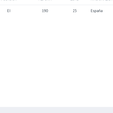
EI
190
23
España