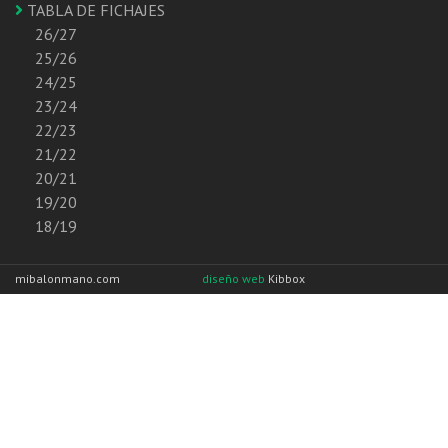
TABLA DE FICHAJES
26/27
25/26
24/25
23/24
22/23
21/22
20/21
19/20
18/19
mibalonmano.com
diseño web
Kibbox