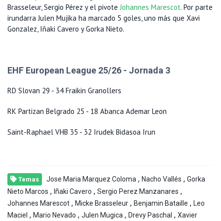
Brasseleur, Sergio Pérez y el pivote
Johannes Marescot
. Por parte
irundarra Julen Mujika ha marcado 5 goles, uno más que Xavi
Gonzalez, Iñaki Cavero y Gorka Nieto.
EHF European League 25/26 - Jornada 3
RD Slovan 29 - 34 Fraikin Granollers
RK Partizan Belgrado 25 - 18 Abanca Ademar Leon
Saint-Raphael VHB 35 - 32 Irudek Bidasoa Irun
,
,
Jose Maria Marquez Coloma
Nacho Vallés
Gorka
Temas
,
,
,
Nieto Marcos
Iñaki Cavero
Sergio Perez Manzanares
,
,
,
Johannes Marescot
Micke Brasseleur
Benjamin Bataille
Leo
,
,
,
,
Maciel
Mario Nevado
Julen Mugica
Drevy Paschal
Xavier