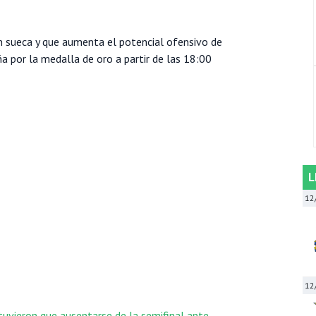
ón sueca y que aumenta el potencial ofensivo de
a por la medalla de oro a partir de las 18:00
L
12
12
uvieron que ausentarse de la semifinal ante