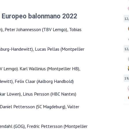
al Europeo balonmano 2022
12
n), Peter Johannesson (TBV Lemgo), Tobias
urg-Handewitt), Lucas Pellas (Montpellier
12
V Lemgo). Karl Wallinius (Montpellier HB),
19
ewitt), Felix Claar (Aalborg Handbold)
ckar Löwen), Linus Persson (HBC Nantes)
 Daniel Pettersson (SC Magdeburg), Valter
endahl (GOG), Fredric Pettersson (Montpellier