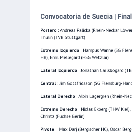
Convocatoria de Suecia | Fin
Portero
: Andreas Palicka (Rhein-Neckar Löwe
Thulin (TVB Stuttgart)
Extremo Izquierdo
: Hampus Wanne (SG Flensb
HB), Emil Mellegard (HSG Wetzlar)
Lateral Izquierdo
: Jonathan Carlsbogard (TB
Central
: Jim Gottfridsson (SG Flensburg-Hand
Lateral Derecho
: Albin Lagergren (Rhein-Ne
Extremo Derecho
: Niclas Ekberg (THW Kiel),
Chrintz (Fuchse Berlin)
Pivote
: Max Darj (Bergischer HC), Oscar Berg