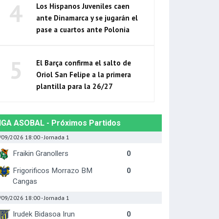
4
Los Hispanos Juveniles caen
ante Dinamarca y se jugarán el
pase a cuartos ante Polonia
5
El Barça confirma el salto de
Oriol San Felipe a la primera
plantilla para la 26/27
IGA ASOBAL - Próximos Partidos
/09/2026 18:00
- Jornada 1
Fraikin Granollers
0
Frigorificos Morrazo BM
0
Cangas
/09/2026 18:00
- Jornada 1
Irudek Bidasoa Irun
0