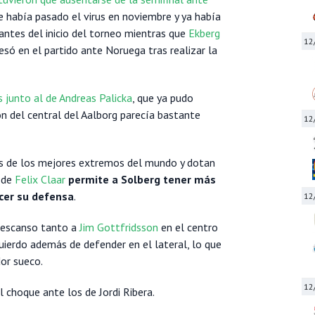
e había pasado el virus en noviembre y ya había
 antes del inicio del torneo mientras que
Ekberg
12
resó en el partido ante Noruega tras realizar la
s junto al de Andreas Palicka
, que ya pudo
ión del central del Aalborg parecía bastante
12
s de los mejores extremos del mundo y dotan
o de
Felix Claar
permite a Solberg tener más
ecer su defensa
.
12
 descanso tanto a
Jim Gottfridsson
en el centro
quierdo además de defender en el lateral, lo que
or sueco.
12
l choque ante los de Jordi Ribera.