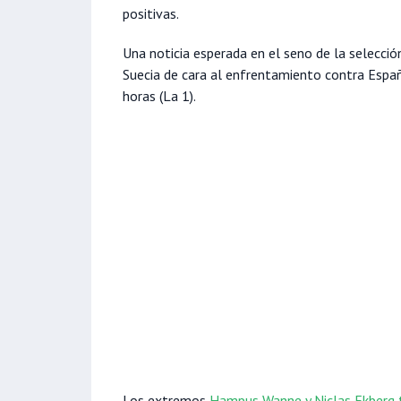
positivas.
Una noticia esperada en el seno de la selecci
Suecia de cara al enfrentamiento contra Españ
horas (La 1).
Los extremos
Hampus Wanne y Niclas Ekberg t