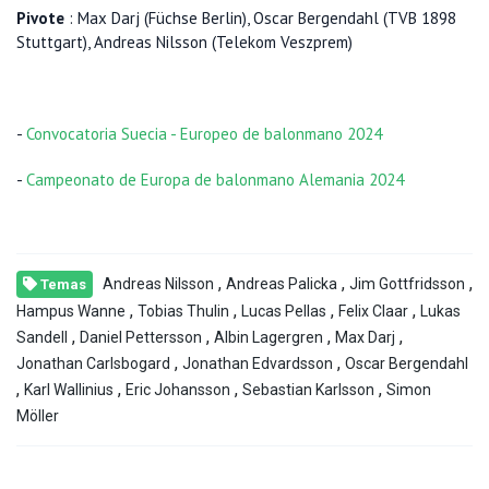
Pivote
: Max Darj (Füchse Berlin), Oscar Bergendahl (TVB 1898
Stuttgart), Andreas Nilsson (Telekom Veszprem)
-
Convocatoria Suecia - Europeo de balonmano 2024
-
Campeonato de Europa de balonmano Alemania 2024
,
,
,
Andreas Nilsson
Andreas Palicka
Jim Gottfridsson
Temas
,
,
,
,
Hampus Wanne
Tobias Thulin
Lucas Pellas
Felix Claar
Lukas
,
,
,
,
Sandell
Daniel Pettersson
Albin Lagergren
Max Darj
,
,
Jonathan Carlsbogard
Jonathan Edvardsson
Oscar Bergendahl
,
,
,
,
Karl Wallinius
Eric Johansson
Sebastian Karlsson
Simon
Möller